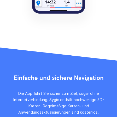
Einfache und sichere Navigation
Die App führt Sie sicher zum Ziel, sogar ohne
Internetverbindung. Sygic enthält hochwertige 3D-
Karten. Regelmäßige Karten- und
Anwendungsaktualisierungen sind kostenlos.