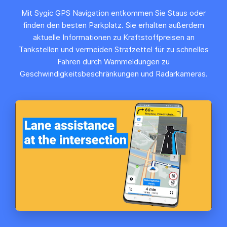
Mit Sygic GPS Navigation entkommen Sie Staus oder
finden den besten Parkplatz. Sie erhalten außerdem
aktuelle Informationen zu Kraftstoffpreisen an
Tankstellen und vermeiden Strafzettel für zu schnelles
Fahren durch Warnmeldungen zu
Geschwindigkeitsbeschränkungen und Radarkameras.