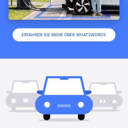
ERFAHREN SIE MEHR ÜBER WHAT3WORDS