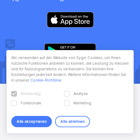
Wir verwenden auf der Website von Sygic Cookies, um Ihnen
nützliche Funktionen anbieten zu können, die Leistung zu messen
und Ihr Nutzungserlebnis zu verbessern. Sie können Ihre
Einstellungen jederzeit ändern. Weitere Informationen finden Sie
in unserer
Cookie-Richtlinie
.
Notwendig
Analyse
Funktionale
Marketing
Alle akzeptieren
Alle ablehnen
Copyright © 2026 Sygic. All right reserved. Developed by
Wisdom
Factory