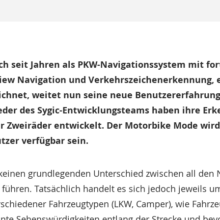
ich seit Jahren als PKW-Navigationssystem mit fo
View Navigation und Verkehrszeichenerkennung, e
eichnet, weitet nun seine neue Benutzererfahrung
eder des Sygic-Entwicklungsteams haben ihre Erk
für Zweiräder entwickelt. Der Motorbike Mode wi
tzer verfügbar sein.
s keinen grundlegenden Unterschied zwischen all den 
führen. Tatsächlich handelt es sich jedoch jeweils 
schiedener Fahrzeugtypen (LKW, Camper), wie Fahr
ante Sehenswürdigkeiten entlang der Strecke und bevo