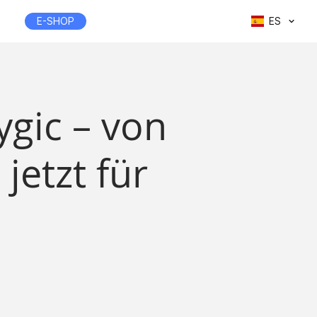
E-SHOP
ES
gic – von
jetzt für