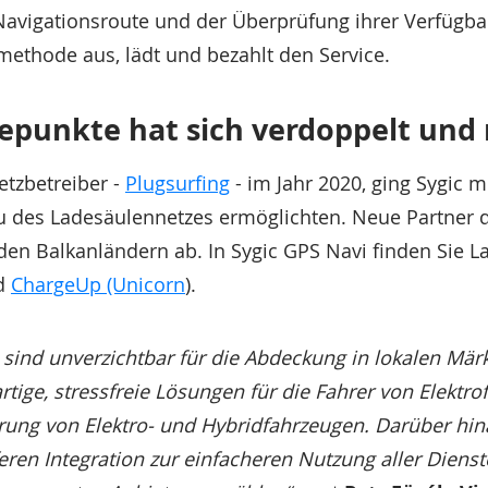
avigationsroute und der Überprüfung ihrer Verfügbark
methode aus, lädt und bezahlt den Service.
depunkte hat sich verdoppelt und
tzbetreiber -
Plugsurfing
- im Jahr 2020, ging Sygic 
au des Ladesäulennetzes ermöglichten. Neue Partner 
den Balkanländern ab. In Sygic GPS Navi finden Sie 
d
ChargeUp (Unicorn
).
sind unverzichtbar für die Abdeckung in lokalen Märk
tige, stressfreie Lösungen für die Fahrer von Elektro
ung von Elektro- und Hybridfahrzeugen. Darüber hin
ren Integration zur einfacheren Nutzung aller Diens