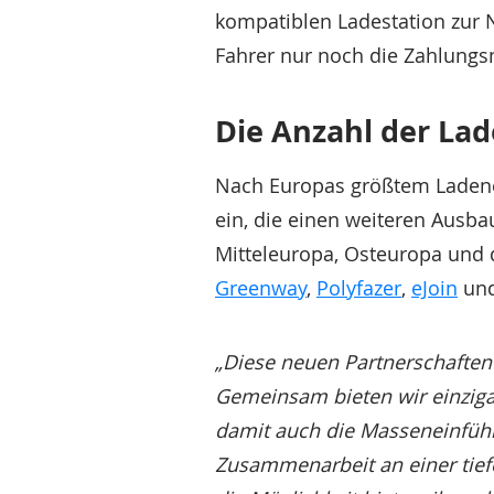
kompatiblen Ladestation zur N
Fahrer nur noch die Zahlungs
Die Anzahl der La
Nach Europas größtem Ladene
ein, die einen weiteren Ausb
Mitteleuropa, Osteuropa und 
Greenway
,
Polyfazer
,
eJoin
un
„Diese neuen Partnerschaften 
Gemeinsam bieten wir einzigar
damit auch die Masseneinführ
Zusammenarbeit an einer tiefe