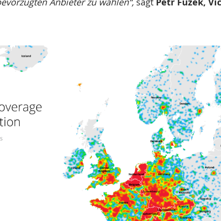
 bevorzugten Anbieter zu wählen“,
sagt
Petr Füzék, Vi