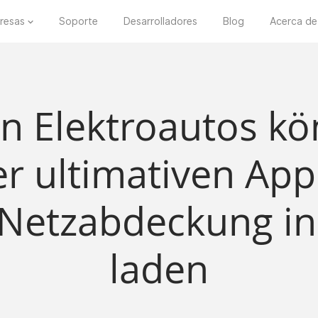
resas
Soporte
Desarrolladores
Blog
Acerca de
n Elektroautos kö
er ultimativen App
 Netzabdeckung in
laden