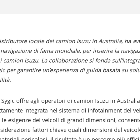
distributore locale dei camion Isuzu in Australia, ha 
di navigazione di fama mondiale, per inserire la navig
i camion Isuzu. La collaborazione si fonda sull’integr
ic per garantire un’esperienza di guida basata su sol
lità.
 Sygic offre agli operatori di camion Isuzu in Austral
fettamente integrata nel sistema di infotainment del ve
e esigenze dei veicoli di grandi dimensioni, consente a
iderazione fattori chiave quali dimensioni del veicolo,
materiali pericolosi. Il risultato è un percorso più effic