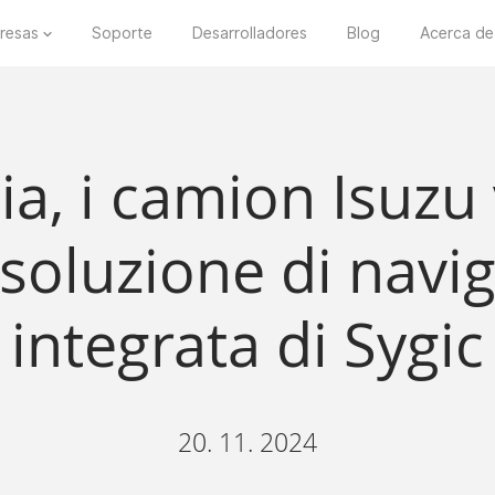
resas
Soporte
Desarrolladores
Blog
Acerca de
lia, i camion Isuzu
 soluzione di navi
integrata di Sygic
20. 11. 2024