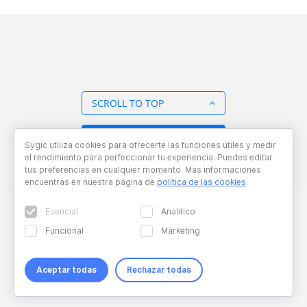
SCROLL TO TOP
BACK TO OVERVIEW
Sygic utiliza cookies para ofrecerte las funciones útiles y medir
el rendimiento para perfeccionar tu experiencia. Puedes editar
tus preferencias en cualquier momento. Más informaciones
encuentras en nuestra página de
política de las cookies
.
Esencial
Analítico
Funcional
Márketing
Aceptar todas
Rechazar todas
Copyright © 2026 Sygic. All right reserved. Developed by
Wisdom
Factory