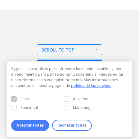
SCROLL TO TOP
BACK TO OVERVIEW
Sygic utiliza cookies para ofrecerte las funciones útiles y medir
el rendimiento para perfeccionar tu experiencia. Puedes editar
tus preferencias en cualquier momento. Más informaciones
encuentras en nuestra página de
política de las cookies
.
Esencial
Analítico
Funcional
Márketing
Aceptar todas
Rechazar todas
Copyright © 2026 Sygic. All right reserved. Developed by
Wisdom
Factory