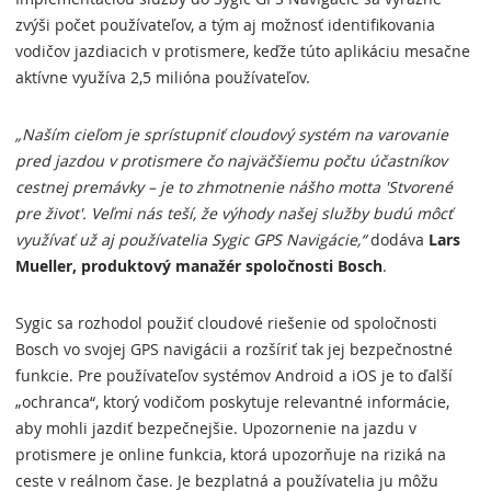
zvýši počet používateľov, a tým aj možnosť identifikovania
vodičov jazdiacich v protismere, keďže túto aplikáciu mesačne
aktívne využíva 2,5 milióna používateľov.
„Naším cieľom je sprístupniť cloudový systém na varovanie
pred jazdou v protismere čo najväčšiemu počtu účastníkov
cestnej premávky – je to zhmotnenie nášho motta 'Stvorené
pre život'. Veľmi nás teší, že výhody našej služby budú môcť
využívať už aj používatelia Sygic GPS Navigácie,“
dodáva
Lars
Mueller, produktový manažér spoločnosti Bosch
.
Sygic sa rozhodol použiť cloudové riešenie od spoločnosti
Bosch vo svojej GPS navigácii a rozšíriť tak jej bezpečnostné
funkcie. Pre používateľov systémov Android a iOS je to ďalší
„ochranca“, ktorý vodičom poskytuje relevantné informácie,
aby mohli jazdiť bezpečnejšie. Upozornenie na jazdu v
protismere je online funkcia, ktorá upozorňuje na riziká na
ceste v reálnom čase. Je bezplatná a používatelia ju môžu