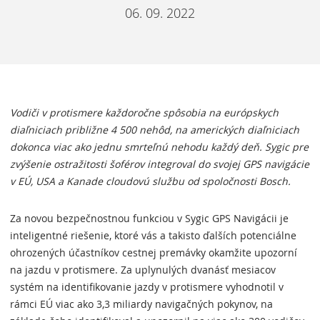
06. 09. 2022
Vodiči v protismere každoročne spôsobia na európskych
diaľniciach približne 4 500 nehôd, na amerických diaľniciach
dokonca viac ako jednu smrteľnú nehodu každý deň. Sygic pre
zvýšenie ostražitosti šoférov integroval do svojej GPS navigácie
v EÚ, USA a Kanade cloudovú službu od spoločnosti Bosch.
Za novou bezpečnostnou funkciou v Sygic GPS Navigácii je
inteligentné riešenie, ktoré vás a takisto ďalších potenciálne
ohrozených účastníkov cestnej premávky okamžite upozorní
na jazdu v protismere. Za uplynulých dvanásť mesiacov
systém na identifikovanie jazdy v protismere vyhodnotil v
rámci EÚ viac ako 3,3 miliardy navigačných pokynov, na