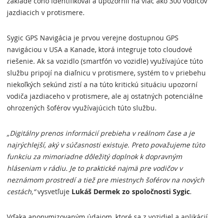
základe čoho identifikoval a upozornil na viac ako 300 vodičov
jazdiacich v protismere.
Sygic GPS Navigácia je prvou verejne dostupnou GPS
navigáciou v USA a Kanade, ktorá integruje toto cloudové
riešenie. Ak sa vozidlo (smartfón vo vozidle) využívajúce túto
službu pripojí na diaľnicu v protismere, systém to v priebehu
niekoľkých sekúnd zistí a na túto kritickú situáciu upozorní
vodiča jazdiaceho v protismere, ale aj ostatných potenciálne
ohrozených šoférov využívajúcich túto službu.
„Digitálny prenos informácií prebieha v reálnom čase a je
najrýchlejší, aký v súčasnosti existuje. Preto považujeme túto
funkciu za mimoriadne dôležitý doplnok k dopravným
hláseniam v rádiu. Je to praktické najmä pre vodičov v
neznámom prostredí a tiež pre miestnych šoférov na nových
cestách,“
vysvetľuje
Lukáš Dermek zo spoločnosti Sygic
.
Vďaka anonymizovaným údajom, ktoré sa z vozidiel a aplikácií