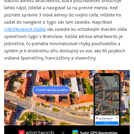
vlastnú adresu what3words, ktorá používateľom umožňuje
ľahko nájsť, zdieľať a navigovať sa na presné miesta. Keď
poznáte správne 3 slová adresy do svojho cieľa, môžete ho
zadať do navigácie a Sygic vás tam zavedie. Napríklad
///kríčky.tesniť.zložka
vás zavedie ku vchodovým dverám sídla
spoločnosti Sygic v Bratislave. Každá adresa what3words je
jedinečná, čo pomáha minimalizovať chyby používateľov a
systém je k dnešnému dňu dostupný vo viac ako 60 jazykoch
vrátane španielčiny, francúzštiny a slovenčiny.