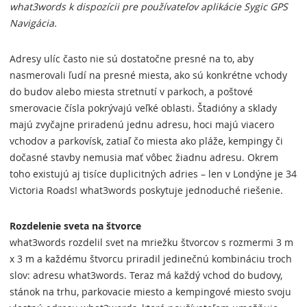
what3words k dispozícii pre používateľov aplikácie Sygic GPS
Navigácia.
Adresy ulíc často nie sú dostatočne presné na to, aby
nasmerovali ľudí na presné miesta, ako sú konkrétne vchody
do budov alebo miesta stretnutí v parkoch, a poštové
smerovacie čísla pokrývajú veľké oblasti. Štadióny a sklady
majú zvyčajne priradenú jednu adresu, hoci majú viacero
vchodov a parkovísk, zatiaľ čo miesta ako pláže, kempingy či
dočasné stavby nemusia mať vôbec žiadnu adresu. Okrem
toho existujú aj tisíce duplicitných adries – len v Londýne je 34
Victoria Roads! what3words poskytuje jednoduché riešenie.
Rozdelenie sveta na štvorce
what3words rozdelil svet na mriežku štvorcov s rozmermi 3 m
x 3 m a každému štvorcu priradil jedinečnú kombináciu troch
slov: adresu what3words. Teraz má každý vchod do budovy,
stánok na trhu, parkovacie miesto a kempingové miesto svoju