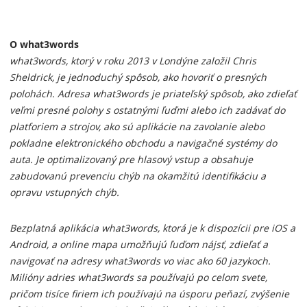
O what3words
what3words, ktorý v roku 2013 v Londýne založil Chris
Sheldrick, je jednoduchý spôsob, ako hovoriť o presných
polohách. Adresa what3words je priateľský spôsob, ako zdieľať
veľmi presné polohy s ostatnými ľuďmi alebo ich zadávať do
platforiem a strojov, ako sú aplikácie na zavolanie alebo
pokladne elektronického obchodu a navigačné systémy do
auta. Je optimalizovaný pre hlasový vstup a obsahuje
zabudovanú prevenciu chýb na okamžitú identifikáciu a
opravu vstupných chýb.
Bezplatná aplikácia what3words, ktorá je k dispozícii pre iOS a
Android, a online mapa umožňujú ľuďom nájsť, zdieľať a
navigovať na adresy what3words vo viac ako 60 jazykoch.
Milióny adries what3words sa používajú po celom svete,
pričom tisíce firiem ich používajú na úsporu peňazí, zvýšenie