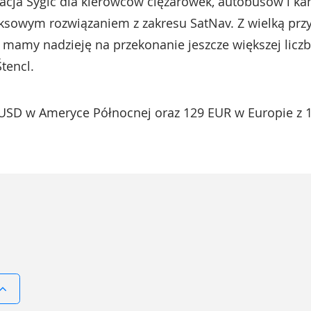
kacja Sygic dla kierowców ciężarówek, autobusów i k
ksowym rozwiązaniem z zakresu SatNav. Z wielką pr
i mamy nadzieję na przekonanie jeszcze większej licz
Štencl.
 USD w Ameryce Północnej oraz 129 EUR w Europie z 