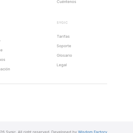
Cuéntenos
SYGIC
Tarifas
e
Soporte
te
Glosario
uos
Legal
cación
26 Sygic. All right reserved. Developed by
Wisdom Factory