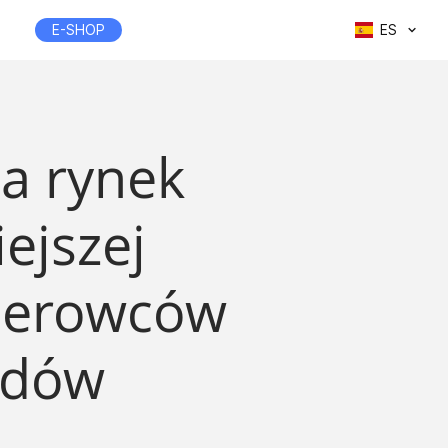
E-SHOP
ES
a rynek
ejszej
 kierowców
odów