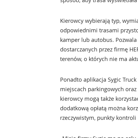
sposób, aby trasa wyświetlała
Kierowcy wybierają typ, wymi
odpowiednimi trasami przyst
kamper lub autobus. Pozwala 
dostarczanych przez firmę HER
terenów, o których nie ma akt
Ponadto aplikacja Sygic Truc
miejscach parkingowych oraz 
kierowcy mogą także korzysta
dodatkową opłatą można korzy
rzeczywistym, punkty kontroli