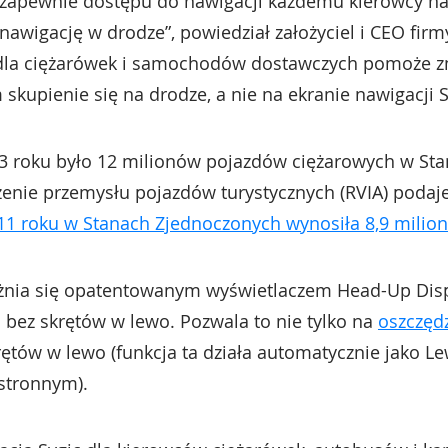
u zapewnie dostępu do nawigacji każdemu kierowcy n
awigację w drodze”, powiedział założyciel i CEO firmy
c dla ciężarówek i samochodów dostawczych pomoże 
skupienie się na drodze, a nie na ekranie nawigacji 
013 roku było 12 milionów pojazdów ciężarowych w St
zenie przemysłu pojazdów turystycznych (RVIA) podaj
11 roku w Stanach Zjednoczonych wynosiła 8,9 milio
óżnia się opatentowanym wyświetlaczem Head-Up Disp
 bez skrętów w lewo. Pozwala to nie tylko na
oszczęd
ętów w lewo (funkcja ta działa automatycznie jako Lew
stronnym).