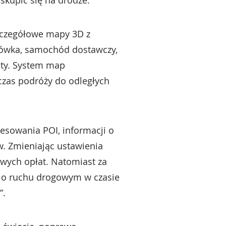
skupić się na drodze.
szczegółowe mapy 3D z
rówka, samochód dostawczy,
sty. System map
dczas podróży do odległych
esowania POI, informacji o
. Zmieniając ustawienia
wych opłat. Natomiast za
e o ruchu drogowym w czasie
”.