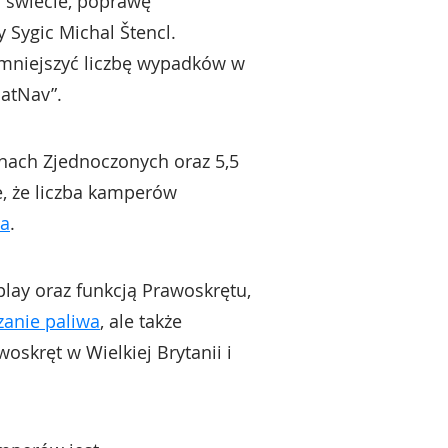
a świecie, poprawę
 Sygic Michal Štencl.
zmniejszyć liczbę wypadków w
SatNav”.
anach Zjednoczonych oraz 5,5
e, że liczba kamperów
na
.
lay oraz funkcją Prawoskrętu,
zanie paliwa
, ale także
oskręt w Wielkiej Brytanii i