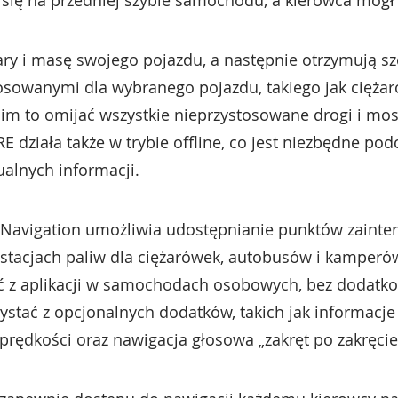
 się na przedniej szybie samochodu, a kierowca mógł 
ary i masę swojego pojazdu, a następnie otrzymują 
osowanymi dla wybranego pojazdu, takiego jak cięża
im to omijać wszystkie nieprzystosowane drogi i mo
E działa także w trybie offline, co jest niezbędne po
ualnych informacji.
k Navigation umożliwia udostępnianie punktów zainter
stacjach paliw dla ciężarówek, autobusów i kamperów
ć z aplikacji w samochodach osobowych, bez dodatko
stać z opcjonalnych dodatków, takich jak informacj
 prędkości oraz nawigacja głosowa „zakręt po zakręcie