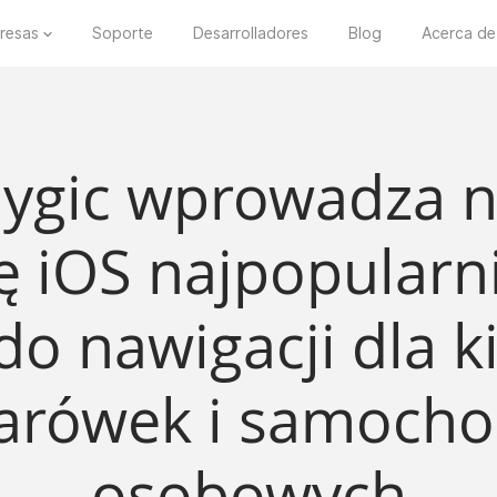
resas
Soporte
Desarrolladores
Blog
Acerca de
Sygic wprowadza n
ę iOS najpopularni
 do nawigacji dla
żarówek i samoch
osobowych