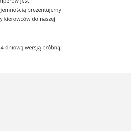
amperów jest
zyjemnością prezentujemy
by kierowców do naszej
14-dniową wersją próbną.