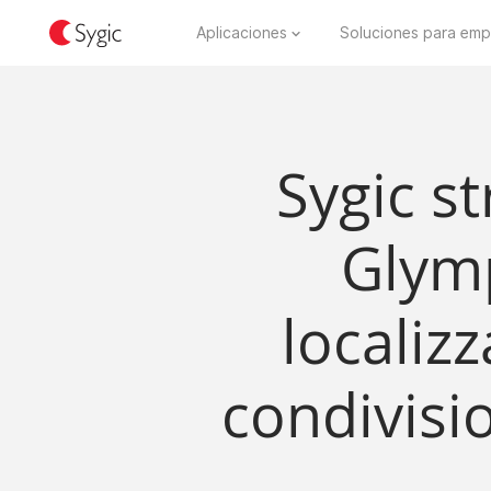
Aplicaciones
Soluciones para emp
Sygic s
Glymp
localiz
condivisi