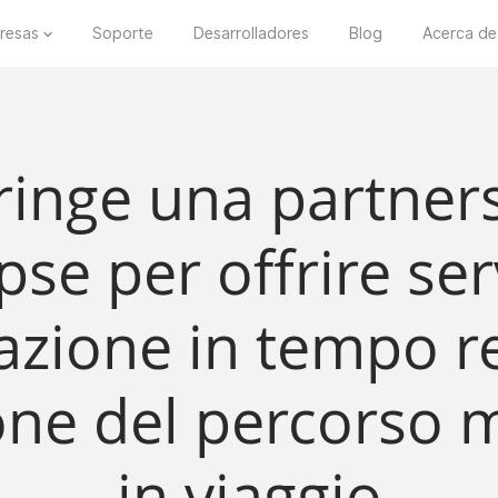
resas
Soporte
Desarrolladores
Blog
Acerca de
tringe una partner
se per offrire serv
zazione in tempo re
one del percorso m
in viaggio