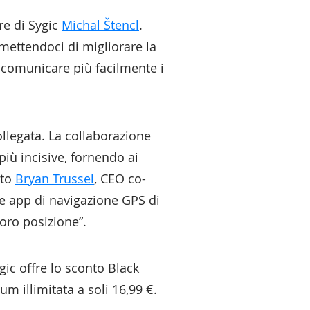
re di Sygic
Michal Štencl
.
rmettendoci di migliorare la
i comunicare più facilmente i
ollegata. La collaborazione
iù incisive, fornendo ai
ato
Bryan Trussel
, CEO co-
le app di navigazione GPS di
loro posizione”.
gic offre lo sconto Black
m illimitata a soli 16,99 €.