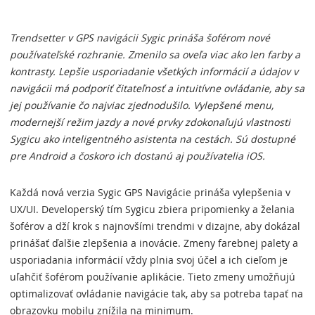
Trendsetter v GPS navigácii Sygic prináša šoférom nové
používateľské rozhranie. Zmenilo sa oveľa viac ako len farby a
kontrasty. Lepšie usporiadanie všetkých informácií a údajov v
navigácii má podporiť čitateľnosť a intuitívne ovládanie, aby sa
jej používanie čo najviac zjednodušilo. Vylepšené menu,
modernejší režim jazdy a nové prvky zdokonaľujú vlastnosti
Sygicu ako inteligentného asistenta na cestách. Sú dostupné
pre Android a čoskoro ich dostanú aj používatelia iOS.
Každá nová verzia Sygic GPS Navigácie prináša vylepšenia v
UX/UI. Developerský tím Sygicu zbiera pripomienky a želania
šoférov a dží krok s najnovšími trendmi v dizajne, aby dokázal
prinášať ďalšie zlepšenia a inovácie. Zmeny farebnej palety a
usporiadania informácií vždy plnia svoj účel a ich cieľom je
uľahčiť šoférom používanie aplikácie. Tieto zmeny umožňujú
optimalizovať ovládanie navigácie tak, aby sa potreba tapať na
obrazovku mobilu znížila na minimum.