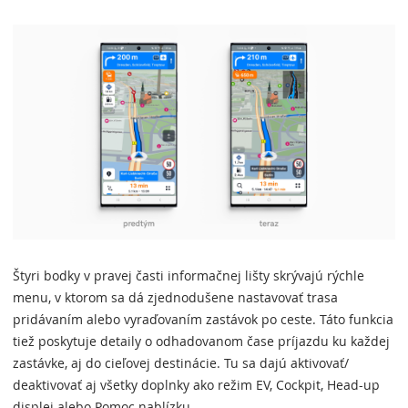
Štyri bodky v pravej časti informačnej lišty skrývajú rýchle
menu, v ktorom sa dá zjednodušene nastavovať trasa
pridávaním alebo vyraďovaním zastávok po ceste. Táto funkcia
tiež poskytuje detaily o odhadovanom čase príjazdu ku každej
zastávke, aj do cieľovej destinácie. Tu sa dajú aktivovať/
deaktivovať aj všetky doplnky ako režim EV, Cockpit, Head-up
displej alebo Pomoc nablízku.