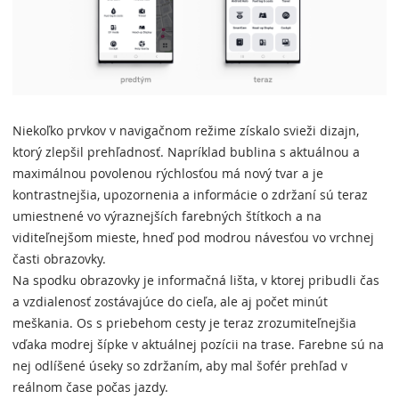
Niekoľko prvkov v navigačnom režime získalo svieži dizajn,
ktorý zlepšil prehľadnosť. Napríklad bublina s aktuálnou a
maximálnou povolenou rýchlosťou má nový tvar a je
kontrastnejšia, upozornenia a informácie o zdržaní sú teraz
umiestnené vo výraznejších farebných štítkoch a na
viditeľnejšom mieste, hneď pod modrou návesťou vo vrchnej
časti obrazovky.
Na spodku obrazovky je informačná lišta, v ktorej pribudli čas
a vzdialenosť zostávajúce do cieľa, ale aj počet minút
meškania. Os s priebehom cesty je teraz zrozumiteľnejšia
vďaka modrej šípke v aktuálnej pozícii na trase. Farebne sú na
nej odlíšené úseky so zdržaním, aby mal šofér prehľad v
reálnom čase počas jazdy.