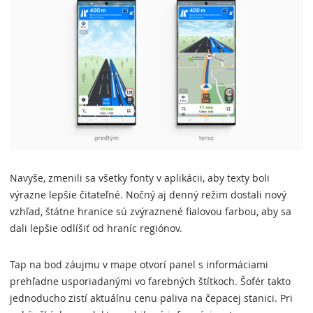
Navyše, zmenili sa všetky fonty v aplikácii, aby texty boli
výrazne lepšie čitateľné. Nočný aj denný režim dostali nový
vzhľad, štátne hranice sú zvýraznené fialovou farbou, aby sa
dali lepšie odlíšiť od hraníc regiónov.
Tap na bod záujmu v mape otvorí panel s informáciami
prehľadne usporiadanými vo farebných štítkoch. Šofér takto
jednoducho zistí aktuálnu cenu paliva na čepacej stanici. Pri