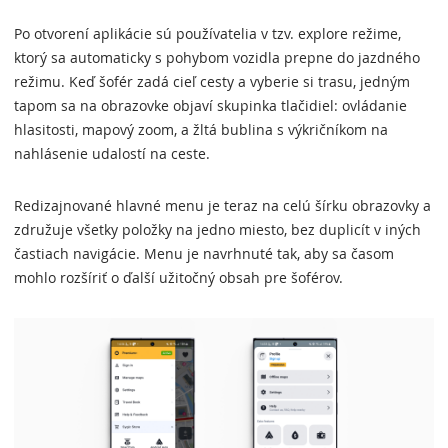
Po otvorení aplikácie sú používatelia v tzv. explore režime,
ktorý sa automaticky s pohybom vozidla prepne do jazdného
režimu. Keď šofér zadá cieľ cesty a vyberie si trasu, jedným
tapom sa na obrazovke objaví skupinka tlačidiel: ovládanie
hlasitosti, mapový zoom, a žltá bublina s výkričníkom na
nahlásenie udalostí na ceste.
Redizajnované hlavné menu je teraz na celú šírku obrazovky a
združuje všetky položky na jedno miesto, bez duplicít v iných
častiach navigácie. Menu je navrhnuté tak, aby sa časom
mohlo rozšíriť o ďalší užitočný obsah pre šoférov.