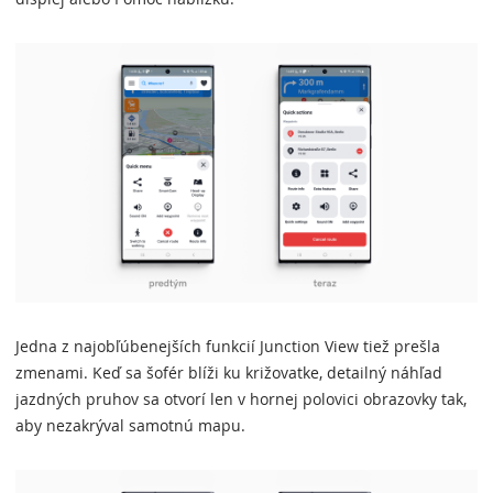
Jedna z najobľúbenejších funkcií Junction View tiež prešla
zmenami. Keď sa šofér blíži ku križovatke, detailný náhľad
jazdných pruhov sa otvorí len v hornej polovici obrazovky tak,
aby nezakrýval samotnú mapu.