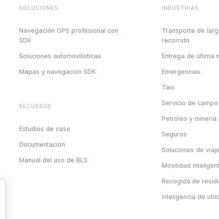
SOLUCIONES
INDUSTRIAS
Navegación GPS profesional con
Transporte de lar
SDK
recorrido
Soluciones automovilísticas
Entrega de última m
Mapas y navegación SDK
Emergencias
Taxi
Servicio de campo
RECURSOS
Petróleo y minería
Estudios de caso
Seguros
Documentación
Soluciones de viaj
Manual del uso de BLS
Movilidad inteligen
Recogida de resid
Inteligencia de ubi