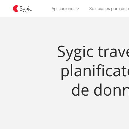
Aplicaciones
Soluciones para emp
Sygic trav
planifica
de donn