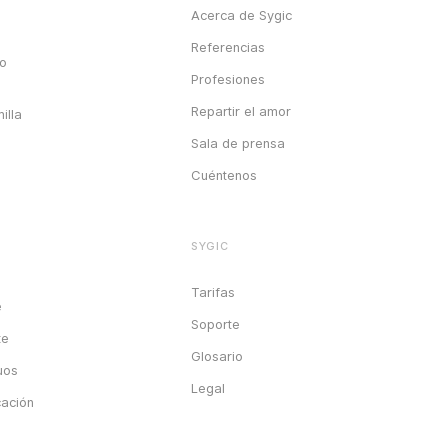
Acerca de Sygic
Referencias
go
Profesiones
Repartir el amor
illa
Sala de prensa
Cuéntenos
SYGIC
Tarifas
e
Soporte
te
Glosario
uos
Legal
cación