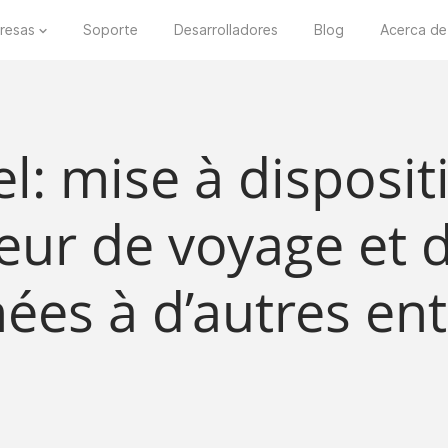
resas
Soporte
Desarrolladores
Blog
Acerca de
el: mise à disposi
teur de voyage et 
ées à d’autres ent