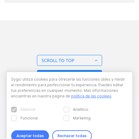
SCROLL TO TOP
BACK TO OVERVIEW
Sygic utiliza cookies para ofrecerte las funciones útiles y medir
el rendimiento para perfeccionar tu experiencia. Puedes editar
tus preferencias en cualquier momento. Más informaciones
encuentras en nuestra página de
política de las cookies
.
Esencial
Analítico
Funcional
Márketing
Aceptar todas
Rechazar todas
Copyright © 2026 Sygic. All right reserved. Developed by
Wisdom