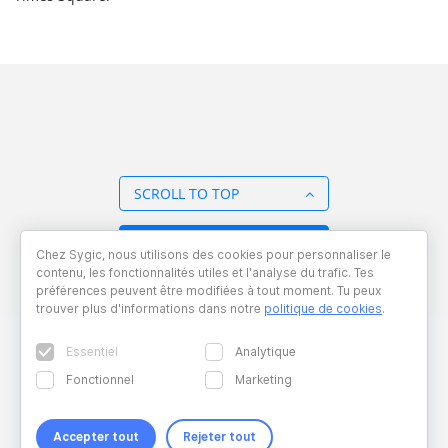
SCROLL TO TOP
BACK TO OVERVIEW
Chez Sygic, nous utilisons des cookies pour personnaliser le
contenu, les fonctionnalités utiles et l'analyse du trafic. Tes
préférences peuvent être modifiées à tout moment. Tu peux
trouver plus d'informations dans notre
politique de cookies
.
Essentiel
Analytique
Fonctionnel
Marketing
Accepter tout
Rejeter tout
Copyright © 2026 Sygic. All right reserved. Developed by
Wisdom