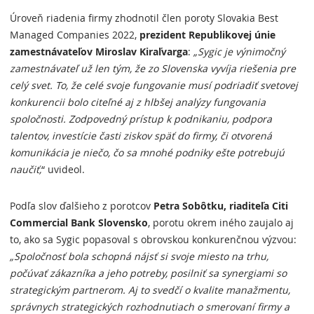
Úroveň riadenia firmy zhodnotil člen poroty Slovakia Best
Managed Companies 2022,
prezident Republikovej únie
zamestnávateľov Miroslav Kiraľvarga
:
„Sygic je výnimočný
zamestnávateľ už len tým, že zo Slovenska vyvíja riešenia pre
celý svet. To, že celé svoje fungovanie musí podriadiť svetovej
konkurencii bolo citeľné aj z hlbšej analýzy fungovania
spoločnosti. Zodpovedný prístup k podnikaniu, podpora
talentov, investície časti ziskov späť do firmy, či otvorená
komunikácia je niečo, čo sa mnohé podniky ešte potrebujú
naučiť,
“ uvideol.
Podľa slov ďalšieho z porotcov
Petra Sobôtku, riaditeľa Citi
Commercial Bank Slovensko
, porotu okrem iného zaujalo aj
to, ako sa Sygic popasoval s obrovskou konkurenčnou výzvou:
„Spoločnosť bola schopná nájsť si svoje miesto na trhu,
počúvať zákazníka a jeho potreby, posilniť sa synergiami so
strategickým partnerom. Aj to svedčí o kvalite manažmentu,
správnych strategických rozhodnutiach o smerovaní firmy a