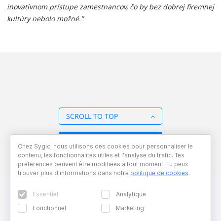
inovatívnom prístupe zamestnancov, čo by bez dobrej firemnej
kultúry nebolo možné.”
SCROLL TO TOP
BACK TO OVERVIEW
Chez Sygic, nous utilisons des cookies pour personnaliser le
contenu, les fonctionnalités utiles et l'analyse du trafic. Tes
préférences peuvent être modifiées à tout moment. Tu peux
trouver plus d'informations dans notre
politique de cookies
.
Essentiel
Analytique
Fonctionnel
Marketing