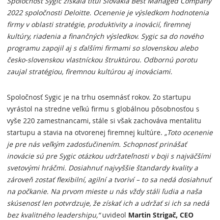
Spoločnosť Sygic získala titul Slovakia Best Managed Company
2022 spoločnosti Deloitte. Ocenenie je výsledkom hodnotenia
firmy v oblasti stratégie, produktivity a inovácií, firemnej
kultúry, riadenia a finančných výsledkov. Sygic sa do nového
programu zapojil aj s ďalšími firmami so slovenskou alebo
česko-slovenskou vlastníckou štruktúrou. Odbornú porotu
zaujal stratégiou, firemnou kultúrou aj inováciami.
Spoločnosť Sygic je na trhu osemnásť rokov. Zo startupu
vyrástol na stredne veľkú firmu s globálnou pôsobnosťou s
vyše 220 zamestnancami, stále si však zachováva mentalitu
startupu a stavia na otvorenej firemnej kultúre.
„Toto ocenenie
je pre nás veľkým zadosťučinením. Schopnosť prinášať
inovácie sú pre Sygic otázkou udržateľnosti v boji s najväčšími
svetovými hráčmi. Dosiahnuť najvyššie štandardy kvality a
zároveň zostať flexibilní, agilní a tvoriví – to sa nedá dosiahnuť
na počkanie. Na prvom mieste u nás vždy stáli ľudia a naša
skúsenosť len potvrdzuje, že získať ich a udržať si ich sa nedá
bez kvalitného leadershipu,“
uvideol
Martin Strigač, CEO