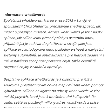
Informace o what3words
Společnost what3words, kterou v roce 2013 v Londýně
spoluzaložil Chris Sheldrick, představuje snadný způsob, jak
mluvit o přesných místech. Adresa what3words je totiž lidský
způsob, jak sdílet velmi přesné polohy s ostatními lidmi,
případně jak je zadávat do platforem a strojů, jako jsou
aplikace pro autodopravu nebo pokladny e-shopů a navigační
systémy automobilů. Je optimalizovaná pro hlasové zadávání a
má vestavěnou schopnost prevence chyb, takže okamžitě
rozpozná chyby v zadání a opraví je.
Bezplatná aplikace what3words je k dispozici pro iOS a
Android a prostřednictvím online mapy můžete lidem pomoct
vyhledávat, sdílet a navigovat na adresy what3words ve více
než 60 jazycích, které jsou k dnešnímu dni k dispozici. Po
celém světě se používají milióny adres what3words a tisíce