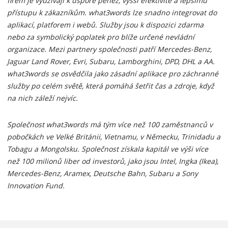
firem je využívají k úspoře peněz, vyšší efektivitě a lepšímu
přístupu k zákazníkům. what3words lze snadno integrovat do
aplikací, platforem i webů. Služby jsou k dispozici zdarma
nebo za symbolický poplatek pro blíže určené nevládní
organizace. Mezi partnery společnosti patří Mercedes-Benz,
Jaguar Land Rover, Evri, Subaru, Lamborghini, DPD, DHL a AA.
what3words se osvědčila jako zásadní aplikace pro záchranné
služby po celém světě, která pomáhá šetřit čas a zdroje, když
na nich záleží nejvíc.
Společnost what3words má tým více než 100 zaměstnanců v
pobočkách ve Velké Británii, Vietnamu, v Německu, Trinidadu a
Tobagu a Mongolsku. Společnost získala kapitál ve výši více
než 100 milionů liber od investorů, jako jsou Intel, Ingka (Ikea),
Mercedes-Benz, Aramex, Deutsche Bahn, Subaru a Sony
Innovation Fund.