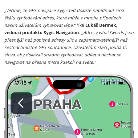
„Věříme, že GPS navigace Sygic teď dokáže nabídnout širší
škálu vyhledávání adres, která může v mnoha případech
našim uživatelům vyhovovat lépe,“
říká
Lukáš Dermek,
vedoucí produktu Sygic Navigation
.
„Adresy what3words jsou
přesnější než popisné adresy ulic a zapamatovatelnější než
šestnáctimístné GPS souřadnice. Uživatelům stačí pouhá tři
slova, aby dokázali snadno vyhledávat, sdílet a nechat se
navigovat na přesná místa kdekoli na světě.“