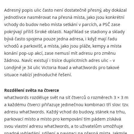
Adresný popis ulic často není dostatečně přesný, aby dokázal
jednotlivce nasměrovat na přesná místa, jako jsou konkrétní
vchody do budov nebo místa setkání v parcích, a PSČ zase
pokrývají příliš široké oblasti. Například se stadiony a sklady
bývá často spojena pouze jedna adresa, i když mají řadu
vchodů a parkovišť, a místa, jako jsou pláže, kempy a místa
konání pop-up akcí, zase nemusí mít adresu pro změnu
žádnou. Navíc existují i tisíce duplicitních adres ulic – v
Londýně je 34 ulic Victoria Road a what3words pro takové
situace nabízí jednoduché řešení.
Rozdělení světa na čtverce
what3words rozděluje svět na síť čtverců o rozměrech 3 × 3 m
a každému čtverci přiřazuje jedinečnou kombinaci tří slov: tzv.
adresu what3words. Každý vchod do budovy, stánek na trhu,
parkovací místo a místo pro kempování tím pádem získává
svou vlastní adresu what3words, a to uživatelům umožňuje
snadné vyhledání, sdílení a navigaci na přesná místa. Jakmile