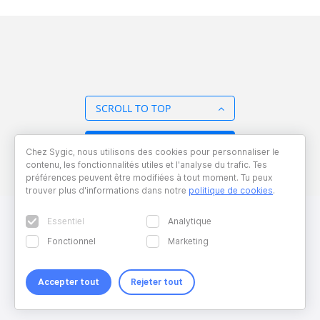
SCROLL TO TOP
BACK TO OVERVIEW
Chez Sygic, nous utilisons des cookies pour personnaliser le
contenu, les fonctionnalités utiles et l'analyse du trafic. Tes
préférences peuvent être modifiées à tout moment. Tu peux
trouver plus d'informations dans notre
politique de cookies
.
Essentiel
Analytique
Fonctionnel
Marketing
Accepter tout
Rejeter tout
Copyright © 2026 Sygic. All right reserved. Developed by
Wisdom
Factory