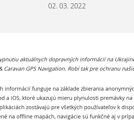
02. 03. 2022
ypnutiu aktuálnych dopravných informácií na Ukrajine
& Caravan GPS Navigation. Robí tak pre ochranu našic
h informácií funguje na základe zbierania anonymných
 a iOS, ktoré ukazujú mieru plynulosti premávky na 
likáciách zostávajú pre všetkých používateľov k dispoz
ené na offline mapách, navigácie sú funkčné aj v príp