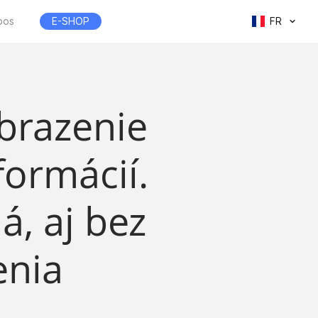
pos
E-SHOP
FR
obrazenie
ormácií.
á, aj bez
enia