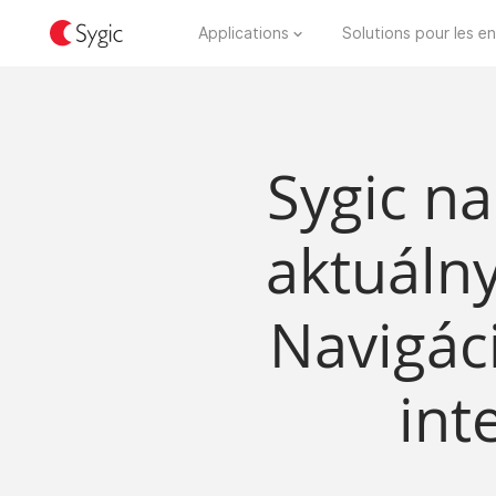
Applications
Solutions pour les en
Sygic na
aktuáln
Navigáci
int