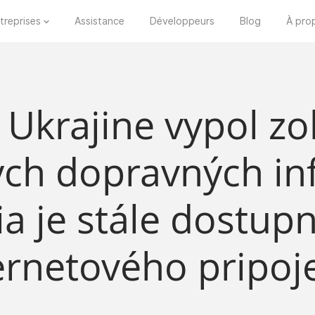
treprises
Assistance
Développeurs
Blog
À pro
 Ukrajine vypol z
ych dopravných inf
a je stále dostupn
ernetového pripoj