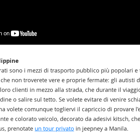
lippine
rati sono i mezzi di trasporto pubblico più popolari e t
 che non troverete vere e proprie fermate: gli autisti
 loro clienti in mezzo alla strada, che durante il viagg
ine o salire sul tetto. Se volete evitare di venire schia
a volete comunque togliervi il capriccio di provare l’
nte e colorato veicolo, decorato da adesivi kitsch, c
us, prenotate
un tour privato
in jeepney a Manila.