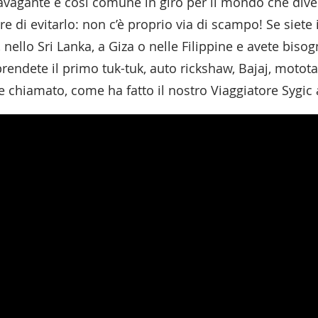
avagante è così comune in giro per il mondo che dive
re di evitarlo: non c’è proprio via di scampo! Se siete 
 nello Sri Lanka, a Giza o nelle Filippine e avete biso
 prendete il primo tuk-tuk, auto rickshaw, Bajaj, motota
 chiamato, come ha fatto il nostro Viaggiatore Sygic