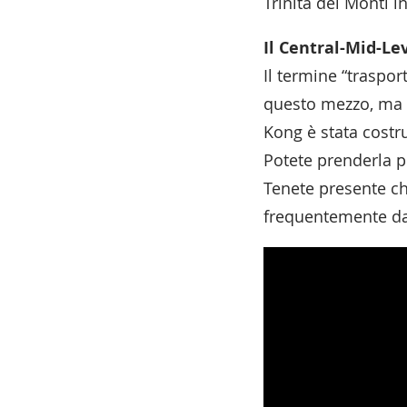
Trinità dei Monti i
Il Central-Mid-Le
Il termine “traspo
questo mezzo, ma e
Kong è stata costr
Potete prenderla pe
Tenete presente ch
frequentemente dal