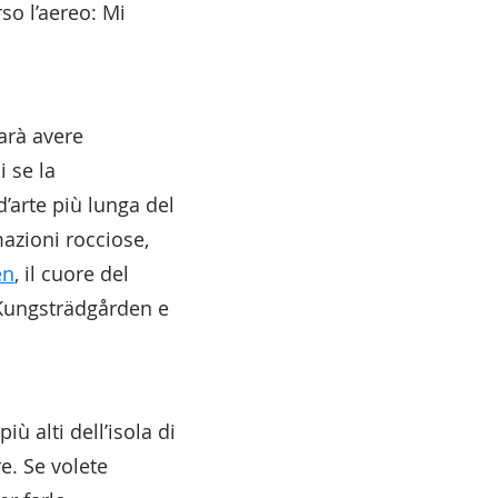
o l’aereo: Mi
arà avere
i se la
d’arte più lunga del
azioni rocciose,
en
, il cuore del
 Kungsträdgården e
iù alti dell’isola di
e. Se volete