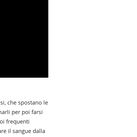
esi, che spostano le
arli per poi farsi
uoi frequenti
are il sangue dalla