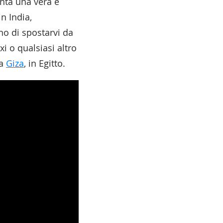
nta una vera e
in India,
gno di spostarvi da
xi o qualsiasi altro
 a
Giza
, in Egitto.