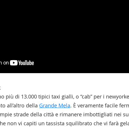
k
o più di 13.000 tipici taxi gialli, o “cab” per i newyork
o all’altro della
Grande Mela
. È veramente facile ferm
ampie strade della città e rimanere imbottigliati nei s
e non vi capiti un tassista squilibrato che vi farà gel