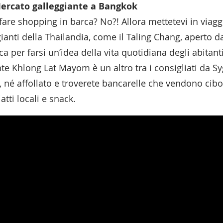
Mercato galleggiante a Bangkok
 fare shopping in barca? No?! Allora mettetevi in viag
ianti della Thailandia, come il Taling Chang, aperto da
a per farsi un’idea della vita quotidiana degli abitanti
e Khlong Lat Mayom è un altro tra i consigliati da Sygi
, né affollato e troverete bancarelle che vendono cibo 
iatti locali e snack.