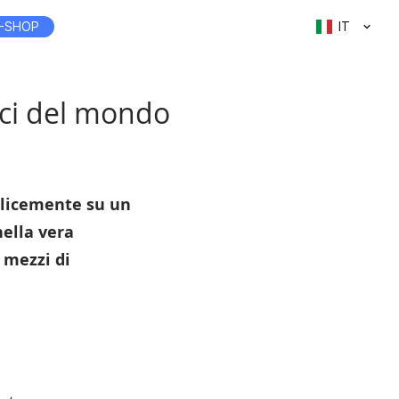
-SHOP
IT
ici del mondo
mplicemente su un
ella vera
 mezzi di