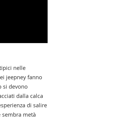
ipici nelle
 dei jeepney fanno
io si devono
cciati dalla calca
esperienza di salire
he sembra metà