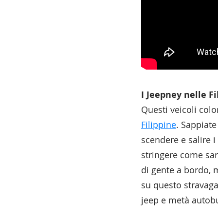
I Jeepney nelle Fi
Questi veicoli colo
Filippine
. Sappiate
scendere e salire i
stringere come sard
di gente a bordo, m
su questo stravaga
jeep e metà autob