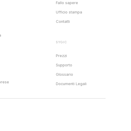
Fallo sapere
Ufficio stampa
Contatti
a
SYGIC
o
Prezzi
e
Supporto
Glossario
prese
Documenti Legali