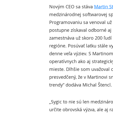
Novým CEO sa stáva
Martin St
medzinárodnej softwarovej sp
Programovaniu sa venoval už o
postupne získaval odborné aj 
zamestnáva už skoro 200 ľudí 
regióne. Posúvať latku stále 
denne veľa výziev. S Martinom
operatívnych ako aj strategic
mieste. Dlhšie som uvažoval 
presvedčený, že v Martinovi s
trendy“ dodáva Michal Štencl.
„Sygic to nie sú len medzináro
určite obrovská výzva, ale aj