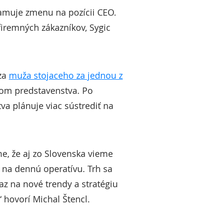
znamuje zmenu na pozícii CEO.
 firemných zákazníkov, Sygic
 za
muža stojaceho za jednou z
dom predstavenstva. Po
va plánuje viac sústrediť na
me, že aj zo Slovenska vieme
 na dennú operatívu. Trh sa
az na nové trendy a stratégiu
“ hovorí Michal Štencl.