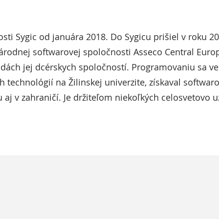
sti Sygic od januára 2018. Do Sygicu prišiel v roku 2
národnej softwarovej spoločnosti Asseco Central Euro
ách jej dcérskych spoločností. Programovaniu sa ven
 technológií na Žilinskej univerzite, získaval softwa
 aj v zahraničí. Je držiteľom niekoľkých celosvetov