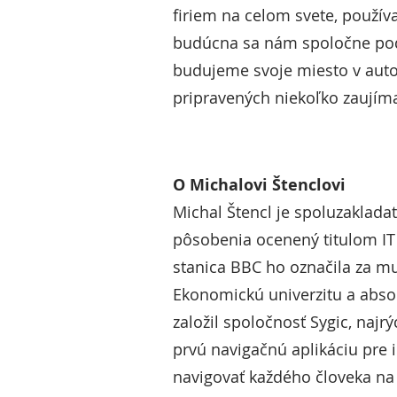
firiem na celom svete, použív
budúcna sa nám spoločne podar
budujeme svoje miesto v auto
pripravených niekoľko zaujíma
O Michalovi Štenclovi
Michal Štencl je spoluzaklada
pôsobenia ocenený titulom IT
stanica BBC ho označila za mu
Ekonomickú univerzitu a abso
založil spoločnosť Sygic, najr
prvú navigačnú aplikáciu pre 
navigovať každého človeka na