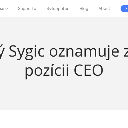
ese
Supporto
Sviluppatori
Blog
About
E
ý Sygic oznamuje
pozícii CEO