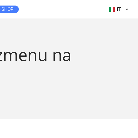
-SHOP
IT
 zmenu na