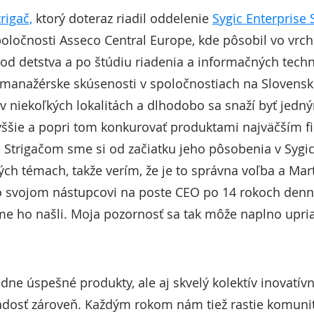
rigač,
ktorý doteraz riadil oddelenie
Sygic Enterprise 
oločnosti Asseco Central Europe, kde pôsobil vo v
d detstva a po štúdiu riadenia a informačných technol
manažérske skúsenosti v spoločnostiach na Slovensku 
v niekoľkých lokalitách a dlhodobo sa snaží byť jedn
vyššie a popri tom konkurovať produktami najväčším 
 Strigačom sme si od začiatku jeho pôsobenia v Sygi
kých témach, takže verím, že je to správna voľba a Ma
o svojom nástupcovi na poste CEO po 14 rokoch den
me ho našli. Moja pozornosť sa tak môže naplno upria
dne úspešné produkty, ale aj skvelý kolektív inovatívn
 radosť zároveň. Každým rokom nám tiež rastie komun