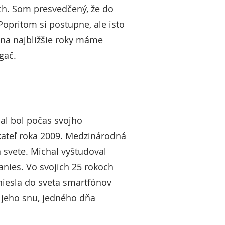
och. Som presvedčený, že do
Popritom si postupne, ale isto
na najbližšie roky máme
gač.
hal bol počas svojho
kateľ roka 2009. Medzinárodná
 svete. Michal vyštudoval
nies. Vo svojich 25 rokoch
iniesla do sveta smartfónov
 jeho snu, jedného dňa