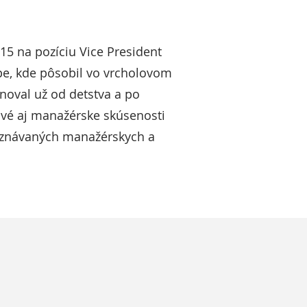
015 na pozíciu Vice President
pe, kde pôsobil vo vrcholovom
oval už od detstva a po
rové aj manažérske skúsenosti
o uznávaných manažérskych a