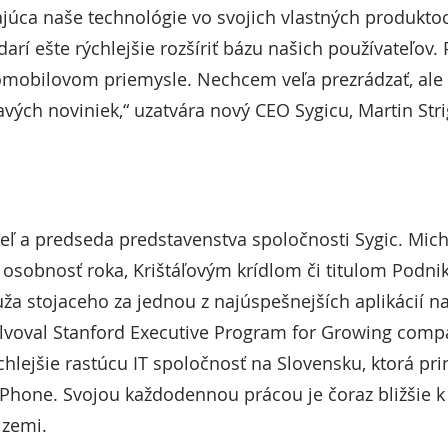
ajúca naše technológie vo svojich vlastných produkt
í ešte rýchlejšie rozšíriť bázu našich používateľov. 
mobilovom priemysle. Nechcem veľa prezrádzať, ale 
vých noviniek,“ uzatvára nový CEO Sygicu, Martin Stri
teľ a predseda predstavenstva spoločnosti Sygic. Mic
 osobnosť roka, Krištáľovým krídlom či titulom Podni
ža stojaceho za jednou z najúspešnejších aplikácií na
lvoval Stanford Executive Program for Growing compa
ýchlejšie rastúcu IT spoločnosť na Slovensku, ktorá pr
iPhone. Svojou každodennou prácou je čoraz bližšie k
 zemi.