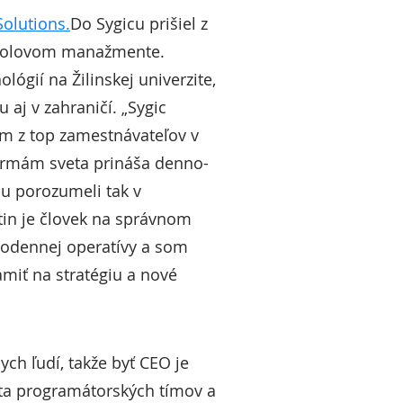
Solutions.
Do Sygicu prišiel z
rcholovom manažmente.
ógií na Žilinskej univerzite,
aj v zahraničí. „Sygic
ým z top zamestnávateľov v
firmám sveta prináša denno-
cu porozumeli tak v
rtin je človek na správnom
nodennej operatívy a som
miť na stratégiu a nové
ych ľudí, takže byť CEO je
ita programátorských tímov a