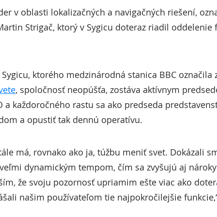
íder v oblasti lokalizačných a navigačných riešení, o
rtin Strigač, ktorý v Sygicu doteraz riadil oddelenie
ľ Sygicu, ktorého medzinárodná stanica BBC označila
vete
, spoločnosť neopúšťa, zostáva aktívnym predse
EO a každoročného rastu sa ako predseda predstavenst
dom a opustiť tak dennú operatívu.
tále má, rovnako ako ja, túžbu meniť svet. Dokázali s
ie veľmi dynamickým tempom, čím sa zvyšujú aj nároky
eším, že svoju pozornosť upriamim ešte viac ako doter
ášali našim používateľom tie najpokročilejšie funkcie,