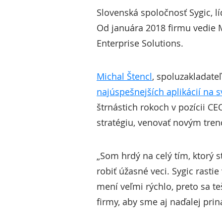
Slovenská spoločnosť Sygic, l
Od januára 2018 firmu vedie Ma
Enterprise Solutions.
Michal Štencl
, spoluzakladate
najúspešnejších aplikácií na s
štrnástich rokoch v pozícii C
stratégiu, venovať novým tren
„Som hrdý na celý tím, ktorý s
robiť úžasné veci. Sygic rast
mení veľmi rýchlo, preto sa t
firmy, aby sme aj naďalej prin