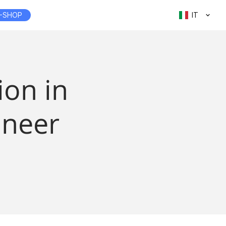
-SHOP
IT
ion in
oneer