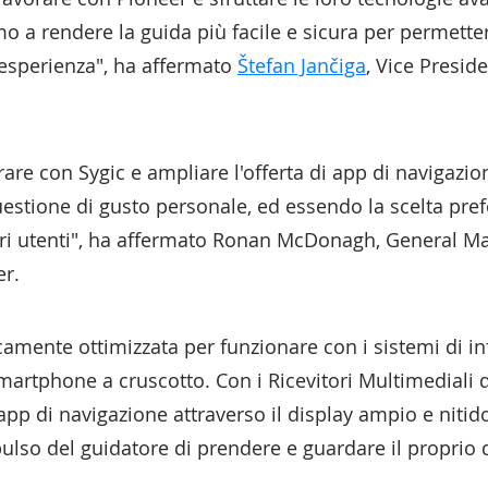
a rendere la guida più facile e sicura per permettere
esperienza", ha affermato
Štefan Jančiga
, Vice Presid
re con Sygic e ampliare l'offerta di app di navigazione
estione di gusto personale, ed essendo la scelta pref
altri utenti", ha affermato Ronan McDonagh, General 
er.
camente ottimizzata per funzionare con i sistemi di in
martphone a cruscotto. Con i Ricevitori Multimediali 
p di navigazione attraverso il display ampio e nitido
mpulso del guidatore di prendere e guardare il proprio