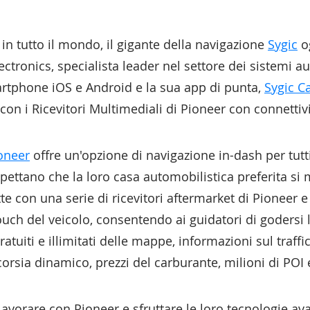
 in tutto il mondo, il gigante della navigazione
Sygic
o
ctronics, specialista leader nel settore dei sistemi au
martphone iOS e Android e la sua app di punta,
Sygic C
con i Ricevitori Multimediali di Pioneer con connett
ioneer
offre un'opzione di navigazione in-dash per tut
ettano che la loro casa automobilistica preferita si 
te con una serie di ricevitori aftermarket di Pioneer e
ch del veicolo, consentendo ai guidatori di godersi l
uiti e illimitati delle mappe, informazioni sul traffic
corsia dinamico, prezzi del carburante, milioni di POI 
lavorare con Pioneer e sfruttare le loro tecnologie ava