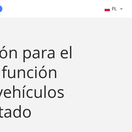
PL
n para el
a función
vehículos
itado