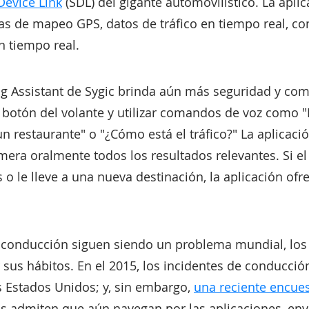
Device Link
(SDL) del gigante automovilístico. La apli
as de mapeo GPS, datos de tráfico en tiempo real, c
n tiempo real.
ing Assistant de Sygic brinda aún más seguridad y co
 botón del volante y utilizar comandos de voz como "
un restaurante" o "¿Cómo está el tráfico?" La aplicac
era oralmente todos los resultados relevantes. Si el
 o le lleve a una nueva destinación, la aplicación ofr
la conducción siguen siendo un problema mundial, lo
 sus hábitos. En el 2015, los incidentes de conducci
s Estados Unidos; y, sin embargo,
una reciente encues
os admiten que aún navegan por las aplicaciones, env