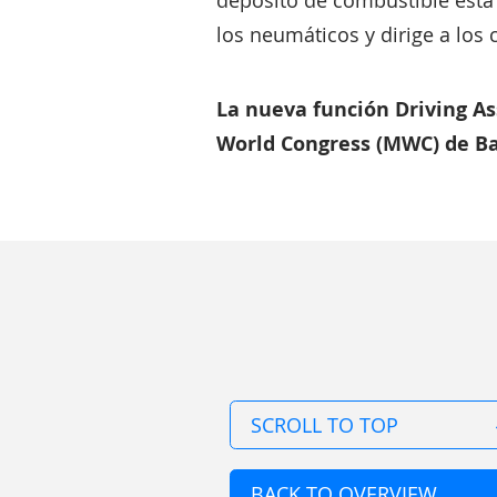
depósito de combustible está c
los neumáticos y dirige a los
La nueva función Driving As
World Congress (MWC) de Ba
SCROLL TO TOP
BACK TO OVERVIEW