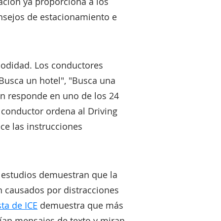
cación ya proporciona a los
onsejos de estacionamiento e
modidad. Los conductores
Busca un hotel", "Busca una
ión responde en uno de los 24
 conductor ordena al Driving
ece las instrucciones
s estudios demuestran que la
ón causados por distracciones
ta de ICE
demuestra que más
ían mensajes de texto y miran