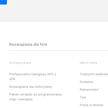
Rozwiązania dla firm
ROZWIĄZANIA
INDUSTRIES
Profesjonalna nawigacja GPS z
Transport dalekob
SDK
Dostawa
Rozwiązania dla motoryzacji
Ratownictwo
Pakiet narzędzi do programowania
Taxi
map i nawigacji
Prace w terenie