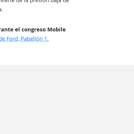
vierte de la presión baja de
a.
urante el congreso Mobile
 de Ford, Pabellón 1.