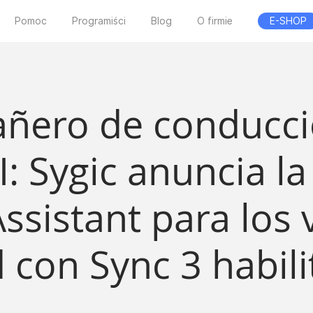
Pomoc
Programiści
Blog
O firmie
E-SHOP
ñero de conducció
I: Sygic anuncia l
Assistant para los 
 con Sync 3 habil