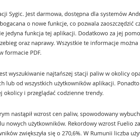
kacji Sygic. Jest darmowa, dostępna dla systemów Andr
wzbogacana o nowe funkcje, co pozwala zaoszczędzić c
ie jedyna funkcja tej aplikacji. Dodatkowo za jej po
rzebieg oraz naprawy. Wszystkie te informacje można
 w formacie PDF.
est wyszukiwanie najtańszej stacji paliw w okolicy op
ch lub od wszystkich użytkowników aplikacji. Ponadt
 okolicy i przeglądać codzienne trendy.
tórym nastąpił wzrost cen paliw, spowodowany wybuch
wielu nowych użytkowników. Rekordowy wzrost Fuelio 
owników zwiększyła się o 270,6%. W Rumunii liczba u