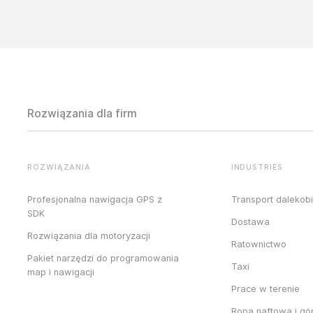
Rozwiązania dla firm
ROZWIĄZANIA
INDUSTRIES
Profesjonalna nawigacja GPS z
Transport dalekob
SDK
Dostawa
Rozwiązania dla motoryzacji
Ratownictwo
Pakiet narzędzi do programowania
Taxi
map i nawigacji
Prace w terenie
Ropa naftowa i gó