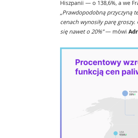
Hiszpanii — o 138,6%, a we Fr
„Prawdopodobną przyczyną teg
cenach wynosiły parę groszy.
się nawet o 20%”
— mówi
Adr