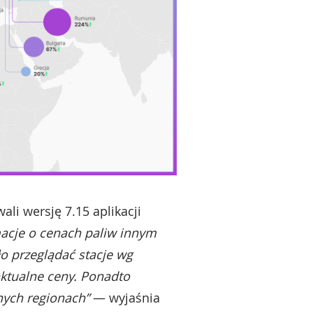
li wersję 7.15 aplikacji
macje o cenach paliw innym
o przeglądać stacje wg
aktualne ceny. Ponadto
nych regionach”
— wyjaśnia