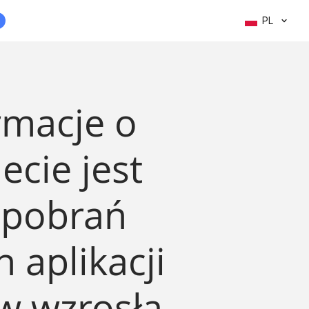
PL
rmacje o
ecie jest
 pobrań
 aplikacji
w wzrosła