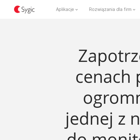
Aplikacje
Rozwiązania dla firm
Zapotrz
cenach p
ogromn
jednej z 
do monit