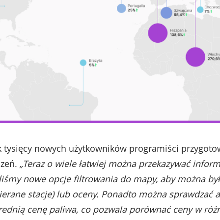
k tysięcy nowych użytkowników programiści przygotowa
szeń.
„Teraz o wiele łatwiej można przekazywać infor
śmy nowe opcje filtrowania do mapy, aby można był
bierane stacje) lub oceny. Ponadto można sprawdzać 
ednią cenę paliwa, co pozwala porównać ceny w róż