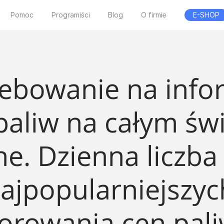
Pomoc
Programiści
Blog
O firmie
E-SHOP
ebowanie na info
aliw na całym świ
e. Dzienna liczba
najpopularniejszych
orowania cen pali