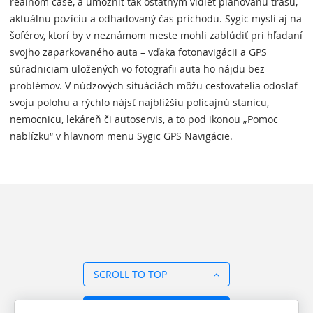
reálnom čase, a umožniť tak ostatným vidieť plánovanú trasu,
aktuálnu pozíciu a odhadovaný čas príchodu. Sygic myslí aj na
šoférov, ktorí by v neznámom meste mohli zablúdiť pri hľadaní
svojho zaparkovaného auta – vďaka fotonavigácii a GPS
súradniciam uložených vo fotografii auta ho nájdu bez
problémov. V núdzových situáciách môžu cestovatelia odoslať
svoju polohu a rýchlo nájsť najbližšiu policajnú stanicu,
nemocnicu, lekáreň či autoservis, a to pod ikonou „Pomoc
nablízku“ v hlavnom menu Sygic GPS Navigácie.
SCROLL TO TOP
BACK TO OVERVIEW