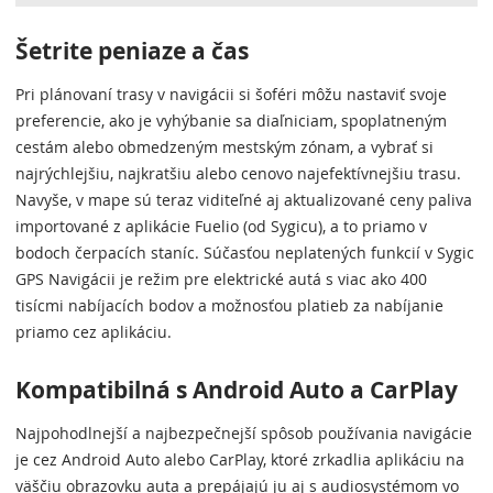
Šetrite peniaze a čas
Pri plánovaní trasy v navigácii si šoféri môžu nastaviť svoje
preferencie, ako je vyhýbanie sa diaľniciam, spoplatneným
cestám alebo obmedzeným mestským zónam, a vybrať si
najrýchlejšiu, najkratšiu alebo cenovo najefektívnejšiu trasu.
Navyše, v mape sú teraz viditeľné aj aktualizované ceny paliva
importované z aplikácie Fuelio (od Sygicu), a to priamo v
bodoch čerpacích staníc. Súčasťou neplatených funkcií v Sygic
GPS Navigácii je režim pre elektrické autá s viac ako 400
tisícmi nabíjacích bodov a možnosťou platieb za nabíjanie
priamo cez aplikáciu.
Kompatibilná s Android Auto a CarPlay
Najpohodlnejší a najbezpečnejší spôsob používania navigácie
je cez Android Auto alebo CarPlay, ktoré zrkadlia aplikáciu na
väščiu obrazovku auta a prepájajú ju aj s audiosystémom vo