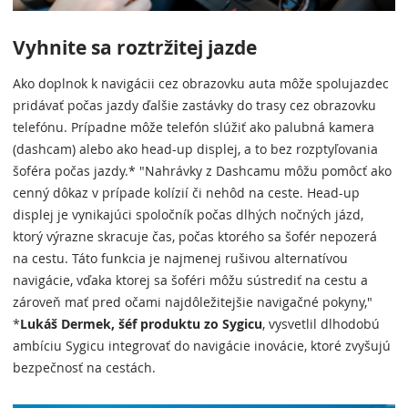
Vyhnite sa roztržitej jazde
Ako doplnok k navigácii cez obrazovku auta môže spolujazdec
pridávať počas jazdy ďalšie zastávky do trasy cez obrazovku
telefónu. Prípadne môže telefón slúžiť ako palubná kamera
(dashcam) alebo ako head-up displej, a to bez rozptyľovania
šoféra počas jazdy.* "Nahrávky z Dashcamu môžu pomôcť ako
cenný dôkaz v prípade kolízií či nehôd na ceste. Head-up
displej je vynikajúci spoločník počas dlhých nočných jázd,
ktorý výrazne skracuje čas, počas ktorého sa šofér nepozerá
na cestu. Táto funkcia je najmenej rušivou alternatívou
navigácie, vďaka ktorej sa šoféri môžu sústrediť na cestu a
zároveň mať pred očami najdôležitejšie navigačné pokyny,"
*
Lukáš Dermek, šéf produktu zo Sygicu
, vysvetlil dlhodobú
ambíciu Sygicu integrovať do navigácie inovácie, ktoré zvyšujú
bezpečnosť na cestách.