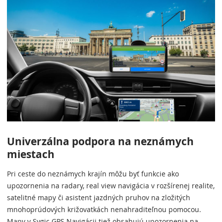
Univerzálna podpora na neznámych
miestach
Pri ceste do neznámych krajín môžu byť funkcie ako
upozornenia na radary, real view navigácia v rozšírenej realite,
satelitné mapy či asistent jazdných pruhov na zložitých
mnohoprúdových križovatkách nenahraditeľnou pomocou.
Mapy v Sygic GPS Navigácii tiež obsahujú upozornenia na