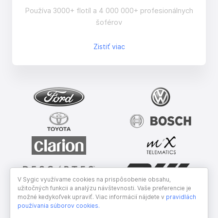
Používa 3000+ flotíl a 4 000 000+ profesionálnych
šoférov
Zistiť viac
V Sygic využívame cookies na prispôsobenie obsahu,
užitočných funkcii a analýzu návštevnosti. Vaše preferencie je
možné kedykoľvek upraviť. Viac informácií nájdete v
pravidlách
používania súborov cookies
.