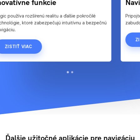
Inovatívne funkcie
Sygic používa rozšírenú realitu a ďalšie pokročilé
technológie, ktoré zabezpečujú intuitívnu a bezpečnú
navigáciu.
ZISTIŤ VIAC
Ďalšie užitočné aplikácie pre navigáciu