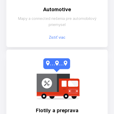
Automotive
Mapy a connected riešenia pre automobilový
priemysel
Zistiť viac
Flotily a preprava