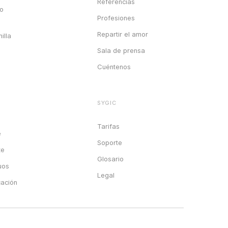
Referencias
go
Profesiones
Repartir el amor
illa
Sala de prensa
Cuéntenos
SYGIC
Tarifas
e
Soporte
te
Glosario
uos
Legal
cación