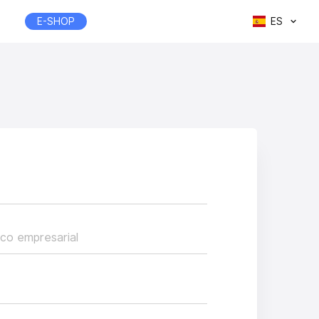
E-SHOP
ES
ico empresarial