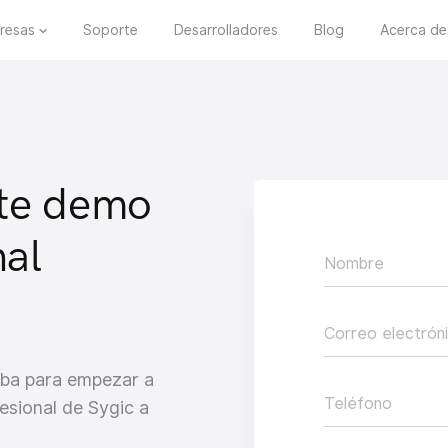
resas
Soporte
Desarrolladores
Blog
Acerca de
ete demo
nal
Nombre
Correo electrón
eba para empezar a
Teléfono
esional de Sygic a