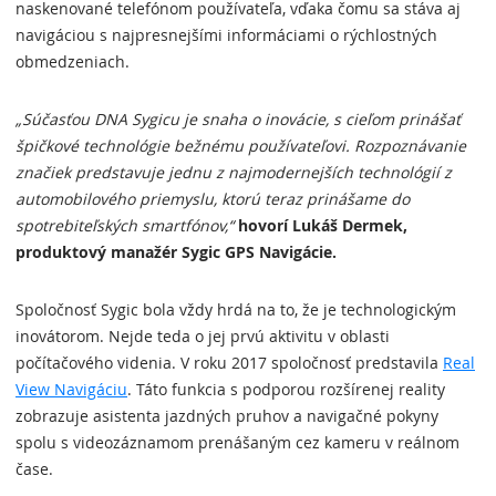
naskenované telefónom používateľa, vďaka čomu sa stáva aj
navigáciou s najpresnejšími informáciami o rýchlostných
obmedzeniach.
„Súčasťou DNA Sygicu je snaha o inovácie, s cieľom prinášať
špičkové technológie bežnému používateľovi. Rozpoznávanie
značiek predstavuje jednu z najmodernejších technológií z
automobilového priemyslu, ktorú teraz prinášame do
spotrebiteľských smartfónov,“
hovorí Lukáš Dermek,
produktový manažér Sygic GPS Navigácie.
Spoločnosť Sygic bola vždy hrdá na to, že je technologickým
inovátorom. Nejde teda o jej prvú aktivitu v oblasti
počítačového videnia. V roku 2017 spoločnosť predstavila
Real
View Navigáciu
. Táto funkcia s podporou rozšírenej reality
zobrazuje asistenta jazdných pruhov a navigačné pokyny
spolu s videozáznamom prenášaným cez kameru v reálnom
čase.