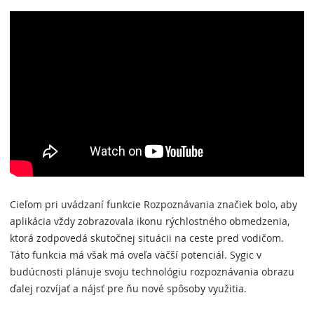
Cieľom pri uvádzaní funkcie Rozpoznávania značiek bolo, aby
aplikácia vždy zobrazovala ikonu rýchlostného obmedzenia,
ktorá zodpovedá skutočnej situácii na ceste pred vodičom.
Táto funkcia má však má oveľa väčší potenciál. Sygic v
budúcnosti plánuje svoju technológiu rozpoznávania obrazu
ďalej rozvíjať a nájsť pre ňu nové spôsoby využitia.