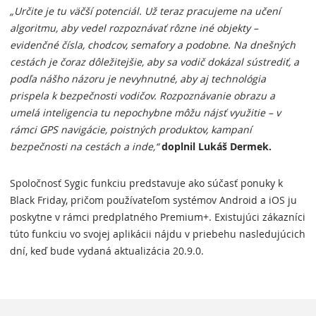
„Určite je tu väčší potenciál. Už teraz pracujeme na učení
algoritmu, aby vedel rozpoznávať rôzne iné objekty –
evidenčné čísla, chodcov, semafory a podobne. Na dnešných
cestách je čoraz dôležitejšie, aby sa vodič dokázal sústrediť, a
podľa nášho názoru je nevyhnutné, aby aj technológia
prispela k bezpečnosti vodičov. Rozpoznávanie obrazu a
umelá inteligencia tu nepochybne môžu nájsť využitie – v
rámci GPS navigácie, poistných produktov, kampaní
bezpečnosti na cestách a inde,“
doplnil Lukáš Dermek.
Spoločnosť Sygic funkciu predstavuje ako súčasť ponuky k
Black Friday, pričom používateľom systémov Android a iOS ju
poskytne v rámci predplatného Premium+. Existujúci zákazníci
túto funkciu vo svojej aplikácii nájdu v priebehu nasledujúcich
dní, keď bude vydaná aktualizácia 20.9.0.