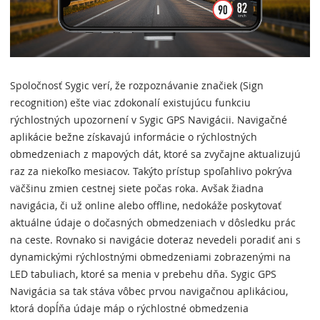
Spoločnosť Sygic verí, že rozpoznávanie značiek (Sign
recognition) ešte viac zdokonalí existujúcu funkciu
rýchlostných upozornení v Sygic GPS Navigácii. Navigačné
aplikácie bežne získavajú informácie o rýchlostných
obmedzeniach z mapových dát, ktoré sa zvyčajne aktualizujú
raz za niekoľko mesiacov. Takýto prístup spoľahlivo pokrýva
väčšinu zmien cestnej siete počas roka. Avšak žiadna
navigácia, či už online alebo offline, nedokáže poskytovať
aktuálne údaje o dočasných obmedzeniach v dôsledku prác
na ceste. Rovnako si navigácie doteraz nevedeli poradiť ani s
dynamickými rýchlostnými obmedzeniami zobrazenými na
LED tabuliach, ktoré sa menia v prebehu dňa. Sygic GPS
Navigácia sa tak stáva vôbec prvou navigačnou aplikáciou,
ktorá dopĺňa údaje máp o rýchlostné obmedzenia