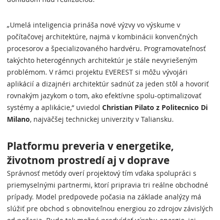
„Umelá inteligencia prináša nové výzvy vo výskume v
počítačovej architektúre, najmä v kombinácii konvenčných
procesorov a špecializovaného hardvéru. Programovateľnosť
takýchto heterogénnych architektúr je stále nevyriešeným
problémom. V rámci projektu EVEREST si môžu vývojári
aplikácií a dizajnéri architektúr sadnúť za jeden stôl a hovoriť
rovnakým jazykom o tom, ako efektívne spolu-optimalizovať
systémy a aplikácie,“ uviedol
Christian Pilato z Politecnico Di
Milano
, najväčšej technickej univerzity v Taliansku.
Platformu preveria v energetike,
životnom prostredí aj v doprave
Správnosť metódy overí projektový tím vďaka spolupráci s
priemyselnými partnermi, ktorí pripravia tri reálne obchodné
prípady. Model predpovede počasia na základe analýzy má
slúžiť pre obchod s obnoviteľnou energiou zo zdrojov závislých