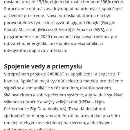
dosiahol úroveň 15,7%, objem dát rastie tempom 236% ročne.
Spracovanie dát má zásadný dopad na priemysel, spoločnosť
aj životné prostredie. Nová európska platforma má byť
porovnateľná s tými, ktoré vyvinuli giganti Google (Google
Cloud), Microsoft (Microsoft Azure) či Amazon (AWS), a v
programe Horizon 2020 má pomôcť realizovať riešenia pre
udržateľnú energetiku, nízkouhlíkovú ekonomiku či
inteligentnú dopravu v mestách.
Spojenie vedy a priemyslu
V trojročnom projekte
EVEREST
sa spojili vedci a experti z IT
biznisu. Spoločne majú vyvinúť celostnú metódu pre riešenie
výpočtov a komunikácie v rôznorodom, distribuovanom,
škálovateľnom a zabezpečenom systéme, aby sa dali využívať
výkonovo náročné analýzy veľkých dát (HPDA – High-
Performance Big Data Analytics). To sa dá dosiahnuť
zjednodušením programovateľnosti na úrovni dát, použitím
umelej inteligencie zrýchlenej hardvérom, a efektívnym
dohľadom nad realizáciou.