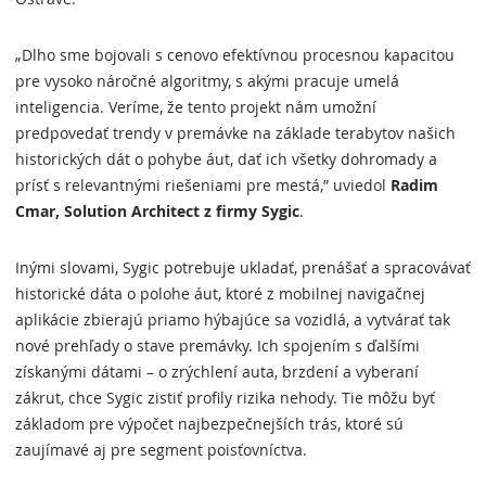
„Dlho sme bojovali s cenovo efektívnou procesnou kapacitou
pre vysoko náročné algoritmy, s akými pracuje umelá
inteligencia. Veríme, že tento projekt nám umožní
predpovedať trendy v premávke na základe terabytov našich
historických dát o pohybe áut, dať ich všetky dohromady a
prísť s relevantnými riešeniami pre mestá,” uviedol
Radim
Cmar, Solution Architect z firmy Sygic
.
Inými slovami, Sygic potrebuje ukladať, prenášať a spracovávať
historické dáta o polohe áut, ktoré z mobilnej navigačnej
aplikácie zbierajú priamo hýbajúce sa vozidlá, a vytvárať tak
nové prehľady o stave premávky. Ich spojením s ďalšími
získanými dátami – o zrýchlení auta, brzdení a vyberaní
zákrut, chce Sygic zistiť profily rizika nehody. Tie môžu byť
základom pre výpočet najbezpečnejších trás, ktoré sú
zaujímavé aj pre segment poisťovníctva.