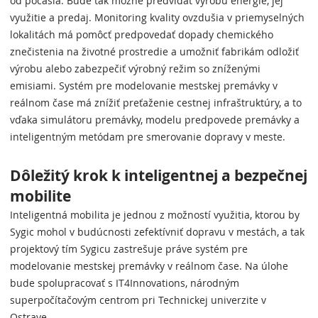
od počasia. Bude tak možné predvídať výrobu energie, jej
využitie a predaj. Monitoring kvality ovzdušia v priemyselných
lokalitách má pomôcť predpovedať dopady chemického
znečistenia na životné prostredie a umožniť fabrikám odložiť
výrobu alebo zabezpečiť výrobný režim so zníženými
emisiami. Systém pre modelovanie mestskej premávky v
reálnom čase má znížiť preťaženie cestnej infraštruktúry, a to
vďaka simulátoru premávky, modelu predpovede premávky a
inteligentným metódam pre smerovanie dopravy v meste.
Dôležitý krok k inteligentnej a bezpečnej
mobilite
Inteligentná mobilita je jednou z možností využitia, ktorou by
Sygic mohol v budúcnosti zefektívniť dopravu v mestách, a tak
projektový tím Sygicu zastrešuje práve systém pre
modelovanie mestskej premávky v reálnom čase. Na úlohe
bude spolupracovať s IT4Innovations, národným
superpočítačovým centrom pri Technickej univerzite v
Ostrave.