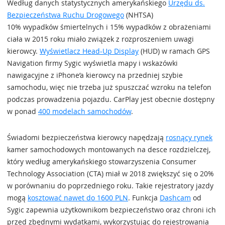
Według danych statystycznych amerykańskiego
Urzędu ds.
Bezpieczeństwa Ruchu Drogowego
(NHTSA)
10% wypadków śmiertelnych i 15% wypadków z obrażeniami
ciała w 2015 roku miało związek z rozproszeniem uwagi
kierowcy.
Wyświetlacz Head-Up Display
(HUD) w ramach GPS
Navigation firmy Sygic wyświetla mapy i wskazówki
nawigacyjne z iPhone’a kierowcy na przedniej szybie
samochodu, więc nie trzeba już spuszczać wzroku na telefon
podczas prowadzenia pojazdu. CarPlay jest obecnie dostępny
w ponad
400 modelach samochodów
.
Świadomi bezpieczeństwa kierowcy napędzają
rosnący rynek
kamer samochodowych montowanych na desce rozdzielczej,
który według amerykańskiego stowarzyszenia Consumer
Technology Association (CTA) miał w 2018 zwiększyć się o 20%
w porównaniu do poprzedniego roku. Takie rejestratory jazdy
mogą
kosztować nawet do 1600 PLN
. Funkcja
Dashcam
od
Sygic zapewnia użytkownikom bezpieczeństwo oraz chroni ich
przed zbędnymi wydatkami, wykorzystując do rejestrowania