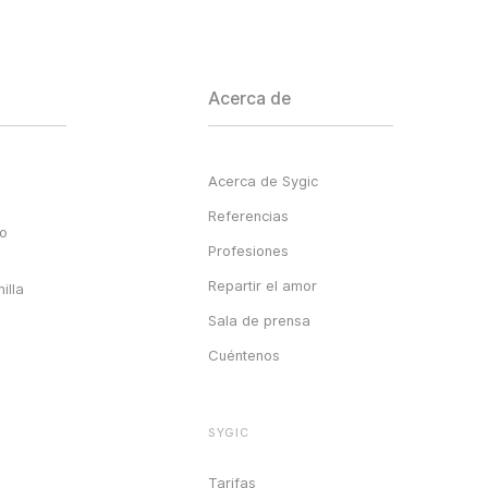
Acerca de
Acerca de Sygic
Referencias
go
Profesiones
Repartir el amor
illa
Sala de prensa
Cuéntenos
SYGIC
Tarifas