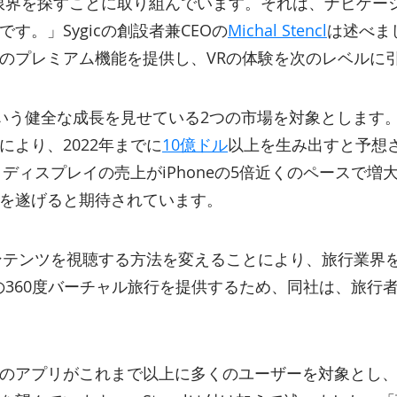
ンの限界を探すことに取り組んでいます。それは、ナビゲ
す。」Sygicの創設者兼CEOの
Michal Stencl
は述べまし
のプレミアム機能を提供し、VRの体験を次のレベルに
Rという健全な成長を見せている2つの市場を対象としま
により、2022年までに
10億ドル
以上を生み出すと予想され
トディスプレイの売上がiPhoneの5倍近くのペースで増
を遂げると期待されています。
ンテンツを視聴する方法を変えることにより、旅行業界
初の360度バーチャル旅行を提供するため、同社は、旅
のアプリがこれまで以上に多くのユーザーを対象とし