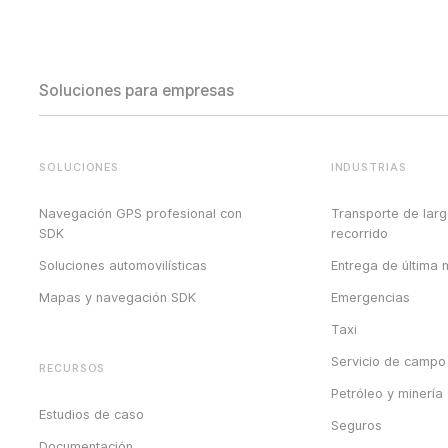
Soluciones para empresas
SOLUCIONES
INDUSTRIAS
Navegación GPS profesional con
Transporte de lar
SDK
recorrido
Soluciones automovilísticas
Entrega de última m
Mapas y navegación SDK
Emergencias
Taxi
Servicio de campo
RECURSOS
Petróleo y minería
Estudios de caso
Seguros
Documentación