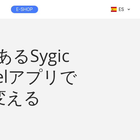
E-SHOP
ES
Sygic
elアプリで
変える