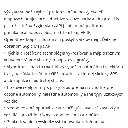
Vývojári si môžu vybrať preferovaného poskytovateľa
mapových údajov pre jednotlivé vozové parky alebo projekty,
pretože služba Sygic Maps API je otvorená platforma
ponúkajúca mapový obsah od TomTom, HERE,
OpenStreetMaps, či lokálnych poskytovateľov máp. Ďalej je
obsahom Sygic Maps API
• Rýchla a rozšírená technológia vykresľovania máp s rôznymi
vrstvami vrátane vlastných objektov a grafiky.
• Algoritmus snap to road, ktorý vypočíta optimálnu trajektóriu
trasy na základe súboru GPS súradníc z čiernej skrinky GPS
alebo aplikácie od tretej strany.
• Trasovacie algoritmy s prognózou premávky vhodné pre
osobné automobily, nákladné automobily a iné typy úžitkových
vozidiel.
• Neobmedzená optimalizácia zahŕňajúca viaceré zastávky a
vozidlá s použitím rôznych obmedzení a atribútov.
• Geokódovanie a výsledky vyhľadávania založené na