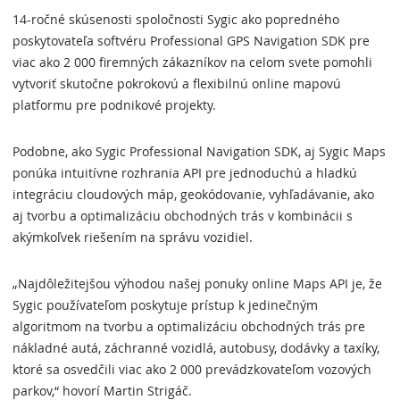
14-ročné skúsenosti spoločnosti Sygic ako popredného
poskytovateľa softvéru Professional GPS Navigation SDK pre
viac ako 2 000 firemných zákazníkov na celom svete pomohli
vytvoriť skutočne pokrokovú a flexibilnú online mapovú
platformu pre podnikové projekty.
Podobne, ako Sygic Professional Navigation SDK, aj Sygic Maps
ponúka intuitívne rozhrania API pre jednoduchú a hladkú
integráciu cloudových máp, geokódovanie, vyhľadávanie, ako
aj tvorbu a optimalizáciu obchodných trás v kombinácii s
akýmkoľvek riešením na správu vozidiel.
„Najdôležitejšou výhodou našej ponuky online Maps API je, že
Sygic používateľom poskytuje prístup k jedinečným
algoritmom na tvorbu a optimalizáciu obchodných trás pre
nákladné autá, záchranné vozidlá, autobusy, dodávky a taxíky,
ktoré sa osvedčili viac ako 2 000 prevádzkovateľom vozových
parkov,“ hovorí Martin Strigáč.