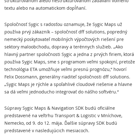
štruktúrovanom alebo neštruktúrovanom zadávaní voľného
textu alebo na automatickom dopĺňaní.
Spoločnosť Sygic s radosťou oznamuje, že Sygic Maps už
používa prvý zákazník – spoločnosť dff solutions, popredný
nemecký poskytovateľ mobilných výpočtových riešení pre
sektory maloobchodu, dopravy a terénnych služieb. „Ako
hlavný partner spoločnosti Sygic a jedna z prvých firiem, ktorá
používa Sygic Maps, sme s programom veľmi spokojní, pretože
technológia ETA umožňuje veľmi presnú prognózu,“ hovorí
Felix Dossmann, generálny riaditeľ spoločnosti dff solutions.
„Sygic Maps je rýchle a spoľahlivé cloudové riešenie a hlavne
sa dá veľmi jednoducho integrovať do nášho softvéru.“
Súpravy Sygic Maps & Navigation SDK budú oficiálne
predstavené na veľtrhu Transport & Logistic v Mníchove,
Nemecko, od 9. do 12. mája. Ďalšie súpravy SDK budú
predstavené v nasledujúcich mesiacoch.