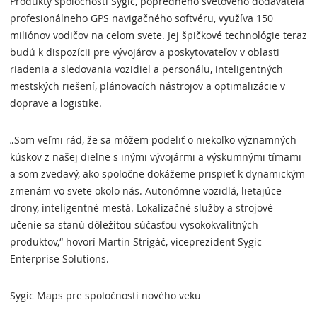
Produkty spoločnosti Sygic, popredného svetového dodávateľa
profesionálneho GPS navigačného softvéru, využíva 150
miliónov vodičov na celom svete. Jej špičkové technológie teraz
budú k dispozícii pre vývojárov a poskytovateľov v oblasti
riadenia a sledovania vozidiel a personálu, inteligentných
mestských riešení, plánovacích nástrojov a optimalizácie v
doprave a logistike.
„Som veľmi rád, že sa môžem podeliť o niekoľko významných
kúskov z našej dielne s inými vývojármi a výskumnými tímami
a som zvedavý, ako spoločne dokážeme prispieť k dynamickým
zmenám vo svete okolo nás. Autonómne vozidlá, lietajúce
drony, inteligentné mestá. Lokalizačné služby a strojové
učenie sa stanú dôležitou súčasťou vysokokvalitných
produktov,“ hovorí Martin Strigáč, viceprezident Sygic
Enterprise Solutions.
Sygic Maps pre spoločnosti nového veku