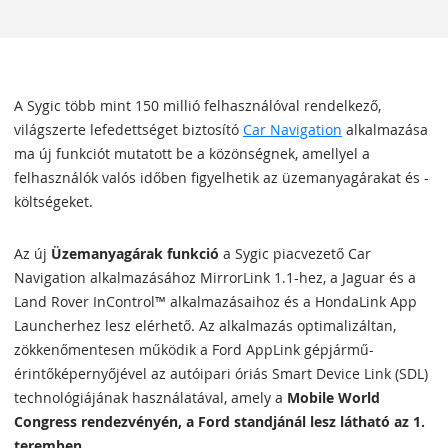
A Sygic több mint 150 millió felhasználóval rendelkező,
világszerte lefedettséget biztosító
Car Navigation
alkalmazása
ma új funkciót mutatott be a közönségnek, amellyel a
felhasználók valós időben figyelhetik az üzemanyagárakat és -
költségeket.
Az új
Üzemanyagárak funkció
a Sygic piacvezető Car
Navigation alkalmazásához MirrorLink 1.1-hez, a Jaguar és a
Land Rover InControl™ alkalmazásaihoz és a HondaLink App
Launcherhez lesz elérhető. Az alkalmazás optimalizáltan,
zökkenőmentesen működik a Ford AppLink gépjármű-
érintőképernyőjével az autóipari óriás Smart Device Link (SDL)
technológiájának használatával, amely a
Mobile World
Congress rendezvényén, a Ford standjánál lesz látható az 1.
teremben
.