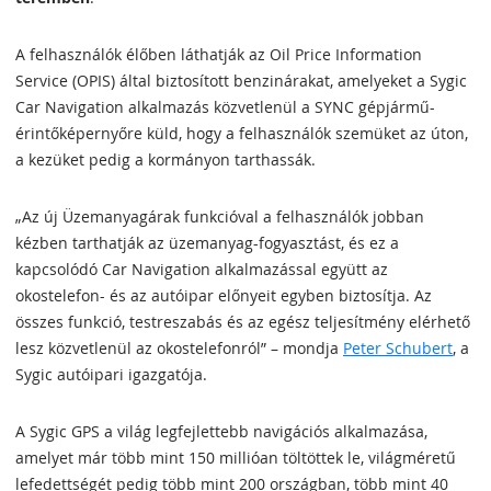
A felhasználók élőben láthatják az Oil Price Information
Service (OPIS) által biztosított benzinárakat, amelyeket a Sygic
Car Navigation alkalmazás közvetlenül a SYNC gépjármű-
érintőképernyőre küld, hogy a felhasználók szemüket az úton,
a kezüket pedig a kormányon tarthassák.
„Az új Üzemanyagárak funkcióval a felhasználók jobban
kézben tarthatják az üzemanyag-fogyasztást, és ez a
kapcsolódó Car Navigation alkalmazással együtt az
okostelefon- és az autóipar előnyeit egyben biztosítja. Az
összes funkció, testreszabás és az egész teljesítmény elérhető
lesz közvetlenül az okostelefonról” – mondja
Peter Schubert
, a
Sygic autóipari igazgatója.
A Sygic GPS a világ legfejlettebb navigációs alkalmazása,
amelyet már több mint 150 millióan töltöttek le, világméretű
lefedettségét pedig több mint 200 országban, több mint 40