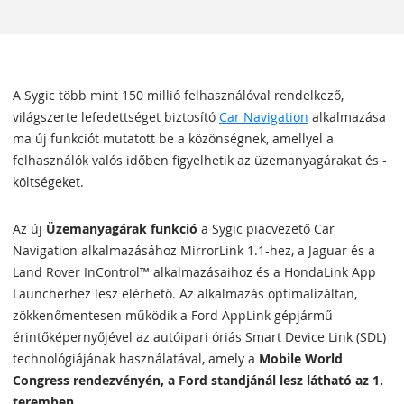
A Sygic több mint 150 millió felhasználóval rendelkező,
világszerte lefedettséget biztosító
Car Navigation
alkalmazása
ma új funkciót mutatott be a közönségnek, amellyel a
felhasználók valós időben figyelhetik az üzemanyagárakat és -
költségeket.
Az új
Üzemanyagárak funkció
a Sygic piacvezető Car
Navigation alkalmazásához MirrorLink 1.1-hez, a Jaguar és a
Land Rover InControl™ alkalmazásaihoz és a HondaLink App
Launcherhez lesz elérhető. Az alkalmazás optimalizáltan,
zökkenőmentesen működik a Ford AppLink gépjármű-
érintőképernyőjével az autóipari óriás Smart Device Link (SDL)
technológiájának használatával, amely a
Mobile World
Congress rendezvényén, a Ford standjánál lesz látható az 1.
teremben
.