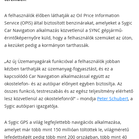
A felhasználók élőben láthatják az Oil Price Information
Service (OPIS) által biztosított benzinárakat, amelyeket a Sygic
Car Navigation alkalmazás közvetlenül a SYNC gépjármű-
érintőképernyőre küld, hogy a felhasználók szemüket az úton,
a kezüket pedig a kormányon tarthassák.
„Az új Üzemanyagárak funkcióval a felhasználók jobban
kézben tarthatják az üzemanyag-fogyasztást, és ez a
kapcsolódó Car Navigation alkalmazással együtt az
okostelefon- és az autóipar előnyeit egyben biztosítja. Az
összes funkció, testreszabás és az egész teljesítmény elérhető
lesz közvetlenül az okostelefonról” – mondja
Peter Schubert
, a
Sygic autóipari igazgatója.
A Sygic GPS a világ legfejlettebb navigációs alkalmazása,
amelyet már több mint 150 millióan töltöttek le, világméretű
lefedettségét pedig több mint 200 országban, több mint 40