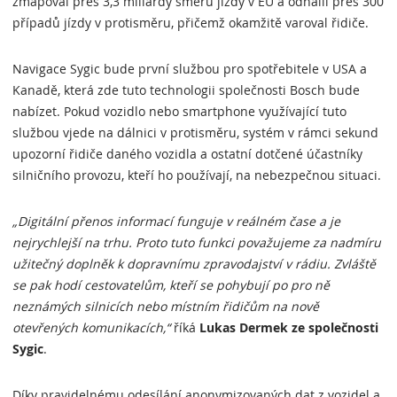
zmapoval přes 3,3 miliardy směrů jízdy v EU a odhalil přes 300
případů jízdy v protisměru, přičemž okamžitě varoval řidiče.
Navigace Sygic bude první službou pro spotřebitele v USA a
Kanadě, která zde tuto technologii společnosti Bosch bude
nabízet. Pokud vozidlo nebo smartphone využívající tuto
službou vjede na dálnici v protisměru, systém v rámci sekund
upozorní řidiče daného vozidla a ostatní dotčené účastníky
silničního provozu, kteří ho používají, na nebezpečnou situaci.
„Digitální přenos informací funguje v reálném čase a je
nejrychlejší na trhu. Proto tuto funkci považujeme za nadmíru
užitečný doplněk k dopravnímu zpravodajství v rádiu. Zvláště
se pak hodí cestovatelům, kteří se pohybují po pro ně
neznámých silnicích nebo místním řidičům na nově
otevřených komunikacích,“
říká
Lukas Dermek ze společnosti
Sygic
.
Díky pravidelnému odesílání anonymizovaných dat z vozidel a