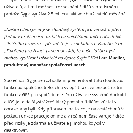
uživatelů, a tím i možnost rozpoznání řidičů v protisměru,
protože Sygic využívá 2,5 milionu aktivních uživatelů měsíčně.
„Naším cílem je, aby se cloudový systém pro varování před
jízdou v protisměru dostal k co největšímu počtu účastníků
silničního provozu – přesně to je v souladu s naším heslem
„Stvořeno pro život“. Jsme moc rádi, že naši službu nyní
mohou využívat i uživatelé navigace Sygic,“ říká
Lars Mueller,
produktový manažer společnosti Bosch
.
Společnost Sygic se rozhodla implementovat tuto cloudovou
funkci od společnosti Bosch a vylepšit tak své bezpečnostní
funkce v GPS pro spotřebitele. Pro uživatele systémů Android
a iOS je to další „strážce“, který pomáhá řidičům zůstat v
obraze, aby byli vždy připraveni na to, co je na cestách může
potkat. Funkce pracuje online a v reálném čase varuje řidiče
před riziky Je zdarma a uživatelé ji mohou kdykoliv
deaktivovat.