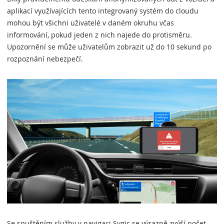
aplikací využívajících tento integrovaný systém do cloudu
mohou být všichni uživatelé v daném okruhu včas
informování, pokud jeden z nich najede do protisměru.
Upozornění se může uživatelům zobrazit už do 10 sekund po
rozpoznání nebezpečí.
Se spuštěním služby v navigaci Sygic se výrazně zvýší počet