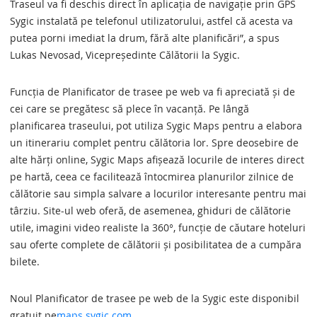
Traseul va fi deschis direct în aplicația de navigație prin GPS
Sygic instalată pe telefonul utilizatorului, astfel că acesta va
putea porni imediat la drum, fără alte planificări”, a spus
Lukas Nevosad, Vicepreședinte Călătorii la Sygic.
Funcția de Planificator de trasee pe web va fi apreciată și de
cei care se pregătesc să plece în vacanță. Pe lângă
planificarea traseului, pot utiliza Sygic Maps pentru a elabora
un itinerariu complet pentru călătoria lor. Spre deosebire de
alte hărți online, Sygic Maps afișează locurile de interes direct
pe hartă, ceea ce facilitează întocmirea planurilor zilnice de
călătorie sau simpla salvare a locurilor interesante pentru mai
târziu. Site-ul web oferă, de asemenea, ghiduri de călătorie
utile, imagini video realiste la 360°, funcție de căutare hoteluri
sau oferte complete de călătorii și posibilitatea de a cumpăra
bilete.
Noul Planificator de trasee pe web de la Sygic este disponibil
gratuit pe
maps.sygic.com
.