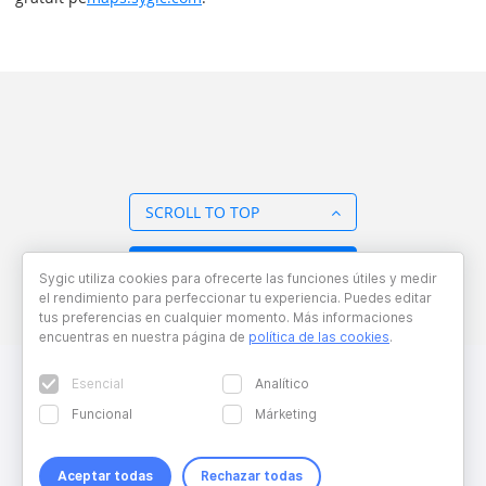
SCROLL TO TOP
BACK TO OVERVIEW
Sygic utiliza cookies para ofrecerte las funciones útiles y medir
el rendimiento para perfeccionar tu experiencia. Puedes editar
tus preferencias en cualquier momento. Más informaciones
encuentras en nuestra página de
política de las cookies
.
Esencial
Analítico
Funcional
Márketing
Aceptar todas
Rechazar todas
Copyright © 2026 Sygic. All right reserved. Developed by
Wisdom