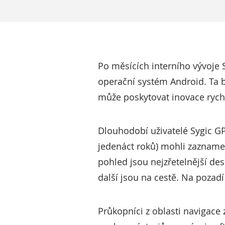
Po měsících interního vývoje 
operační systém Android. Ta b
může poskytovat inovace rychl
Dlouhodobí uživatelé Sygic GPS
jedenáct roků) mohli zaznamen
pohled jsou nejzřetelnější des
další jsou na cestě. Na pozad
Průkopníci z oblasti navigace 