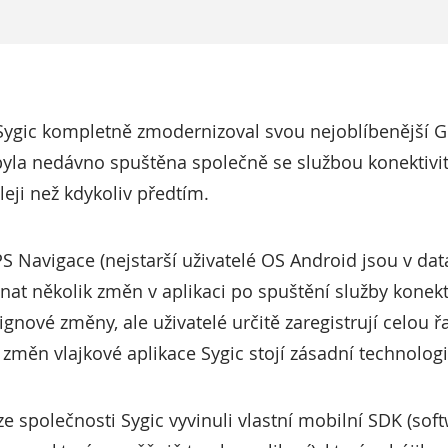
Sygic kompletně zmodernizoval svou nejoblíbenější G
yla nedávno spuštěna společně se službou konektivity
eji než kdykoliv předtím.
 Navigace (nejstarší uživatelé OS Android jsou v datab
at několik změn v aplikaci po spuštění služby konekt
ignové změny, ale uživatelé určitě zaregistrují celou 
í změn vlajkové aplikace Sygic stojí zásadní technolo
ze společnosti Sygic vyvinuli vlastní mobilní SDK (soft