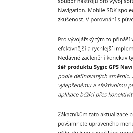
soubor nástrojů pro vývoj soft
Navigation. Mobile SDK společ
zkušenost. V porovnání s pův
Pro vývojářský tým to přináší
efektivnější a rychlejší impl
Nedávné začlenění konektivit
šéf produktu Sygic GPS Nav
podle definovaných směrnic. B
vylepšenému a efektivnímu pr
aplikace běžící přes konektivi
Zákazníkům tato aktualizace p
povšimnete upraveného menu a 
příjezdu jsou vypočítány mnohe