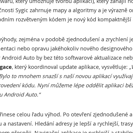
waru, který umožňujě tvorbu aplikací), který zahájil 
nosti Sygic zahrnuje mapy a algoritmy a je výrazně o
odním rozvětveným kódem je nový kód kompaktnější a
 výhody, zejména v podobě zjednodušení a zrychlení j
ementaci nebo opravu jakéhokoliv nového designového 
y Android Auto by bez této softwarové aktualizace ne
igace
, který koordinoval update aplikace, vysvětluje:
„
ylo to mnohem snazší s naší novou aplikací využívají
ovedení kódu. Nyní můžeme lépe oddělit aplikaci běž
tu Android Auto.“
řinese celou řadu výhod. Po otevření zjednodušené a
nastavení. Hledání adresy je lepší a rychlejší, tras
m přesněji. Navigační aplikace je rychlejší a stabilněj