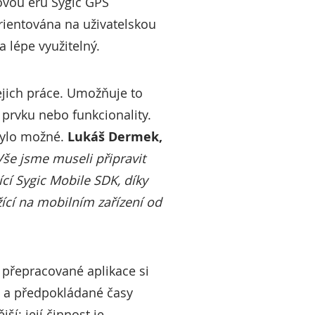
novou éru Sygic GPS
rientována na uživatelskou
 lépe využitelný.
ejich práce. Umožňuje to
prvku nebo funkcionality.
bylo možné.
Lukáš Dermek,
Vše jsme museli připravit
cí Sygic Mobile SDK, díky
ící na mobilním zařízení od
 přepracované aplikace si
y a předpokládané časy
ší; její činnost je