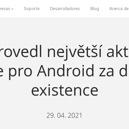
resas
Soporte
Desarrolladores
Blog
Acerca de
rovedl největší akt
e pro Android za 
existence
29. 04. 2021