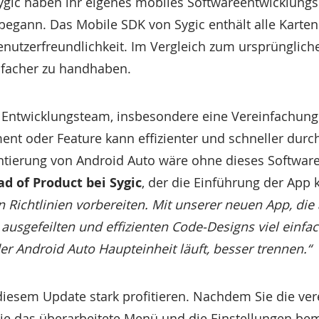
ygic haben ihr eigenes mobiles Softwareentwicklungsk
 begann. Das Mobile SDK von Sygic enthält alle Karte
enutzerfreundlichkeit. Im Vergleich zum ursprünglich
facher zu handhaben.
das Entwicklungsteam, insbesondere eine Vereinfachun
ment oder Feature kann effizienter und schneller dur
tierung von Android Auto wäre ohne dieses Softwar
d of Product bei Sygic
, der die Einführung der App k
n Richtlinien vorbereiten. Mit unserer neuen App, di
ausgefeilten und effizienten Code-Designs viel einfac
er Android Auto Haupteinheit läuft, besser trennen.“
iesem Update stark profitieren. Nachdem Sie die ver
ie das überarbeitete Menü und die Einstellungen bem