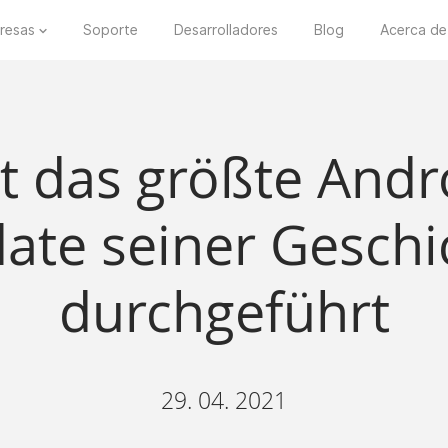
resas
Soporte
Desarrolladores
Blog
Acerca de
at das größte Andr
ate seiner Geschi
durchgeführt
29. 04. 2021