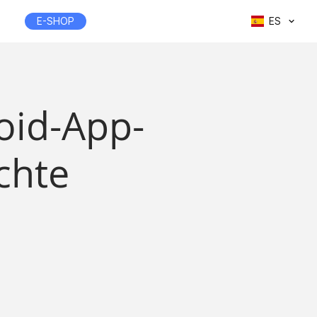
E-SHOP
ES
oid-App-
chte