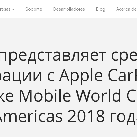
resas
Soporte
Desarrolladores
Blog
Acerca de
 представляет ср
ации с Apple Car
е Mobile World 
Americas 2018 год