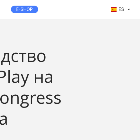
E-SHOP
ES
едство
Play на
Congress
а