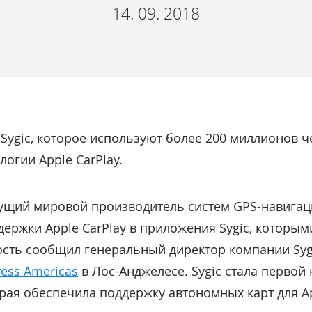
14. 09. 2018
ygic, которое используют более 200 миллионов че
огии Apple CarPlay.
дущий мировой производитель систем GPS-навигац
ержки Apple CarPlay в приложения Sygic, которы
ость сообщил генеральный директор компании Syg
ess Americas
в Лос-Анджелесе. Sygic стала перво
рая обеспечила поддержку автономных карт для Ap