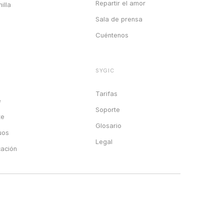
Repartir el amor
illa
Sala de prensa
Cuéntenos
SYGIC
Tarifas
e
Soporte
te
Glosario
uos
Legal
cación