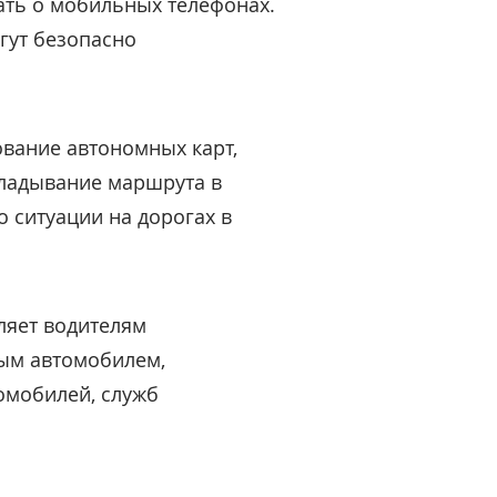
ать о мобильных телефонах.
гут безопасно
ование автономных карт,
ладывание маршрута в
 ситуации на дорогах в
ляет водителям
бым автомобилем,
омобилей, служб