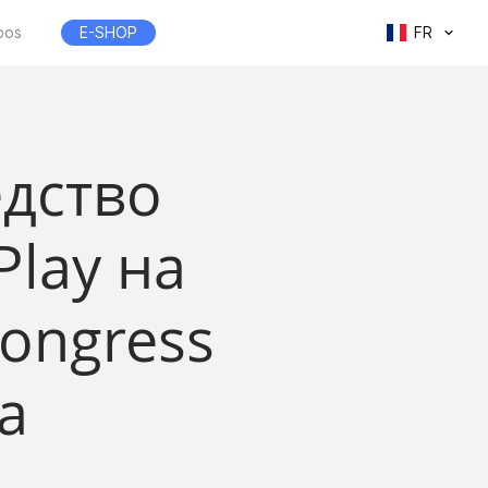
pos
E-SHOP
FR
едство
Play на
Congress
а