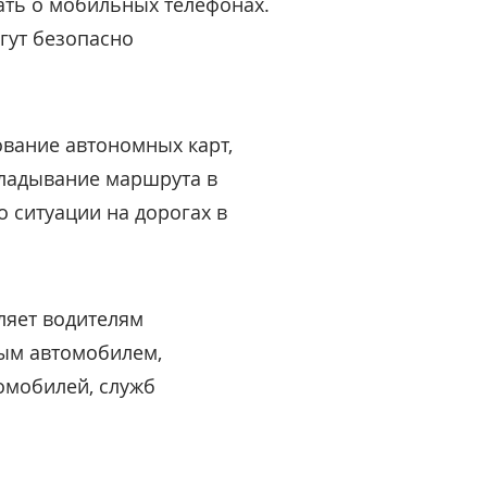
ать о мобильных телефонах.
гут безопасно
ование автономных карт,
ладывание маршрута в
 ситуации на дорогах в
ляет водителям
бым автомобилем,
омобилей, служб