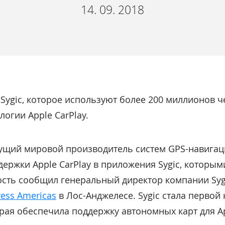
14. 09. 2018
ygic, которое используют более 200 миллионов че
огии Apple CarPlay.
дущий мировой производитель систем GPS-навигац
ержки Apple CarPlay в приложения Sygic, которы
ость сообщил генеральный директор компании Syg
ess Americas
в Лос-Анджелесе. Sygic стала перво
рая обеспечила поддержку автономных карт для Ap