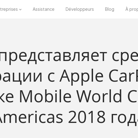
treprises
Assistance
Développeurs
Blog
À pro
 представляет ср
ации с Apple Car
е Mobile World 
Americas 2018 год