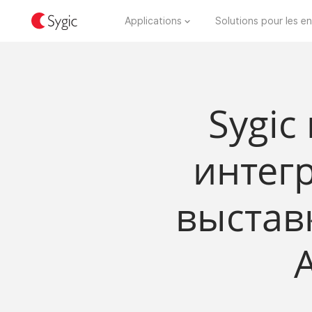
Applications
Solutions pour les en
Sygic
интегр
выставк