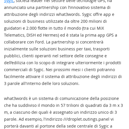
Sygic
, società leader nel settore delle tecnologie GPS, ha
annunciato una partnership con l’innovativo sistema di
attribuzione degli indirizzi what3words. Sygic offre app e
soluzioni di business utilizzate da oltre 200 milioni di
guidatori e 2.000 flotte in tutto il mondo (tra cui MiX
Telematics, DISH ed Hermes) ed è stata la prima app GPS a
collaborare con Ford. La partnership si concentrerà
inizialmente sulle soluzioni business per taxi, trasporti
pubblici, clienti operanti nel settore delle consegne e
dell’edilizia con lo scopo di integrare ulteriormente i prodotti
commerciali di Sygic. Nei prossimi mesi i clienti potranno
facilmente attivare il sistema di attribuzione degli indirizzi di
3 parole all'interno delle loro soluzioni.
what3words è un sistema di comunicazione della posizione
che ha suddiviso il mondo in 57 trilioni di quadrati da 3 m x 3
m, a ciascuno dei quali è assegnato un indirizzo unico di 3
parole. Ad esempio, l'indirizzo ///droplet.outings.panel vi
porterà davanti al portone della sede centrale di Sygic a