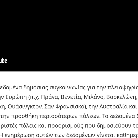
 δεδομένα δημόσιας συγκοινωνίας για την πλειοψηφ
 Ευρώπη (π.χ. Πράγα, Βενετία, Μιλάνο, Βαρκελώνη, 
κη, Ουάσινγκτον, Σαν Φρανσίσκο), την Αυστραλία και
α την προσθήκη περισσότερων πόλεων. Τα δεδομένα
ριστές πόλεις και προορισμούς που δημοσιεύουν τα
Η ενημέρωση αυτών των δεδομένων γίνεται καθημερ