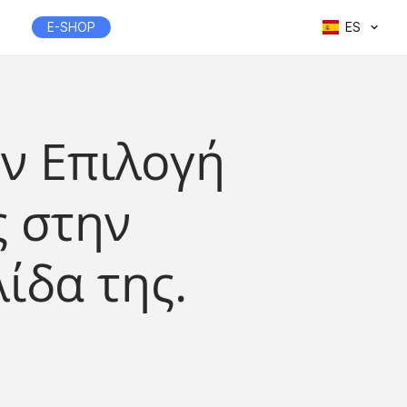
E-SHOP
ES
ην Επιλογή
ς στην
ίδα της.