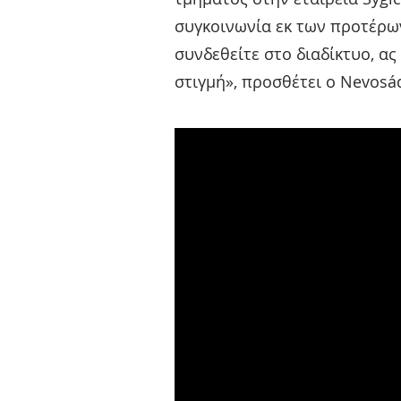
συγκοινωνία εκ των προτέρων
συνδεθείτε στο διαδίκτυο, α
στιγμή», προσθέτει ο Nevosá