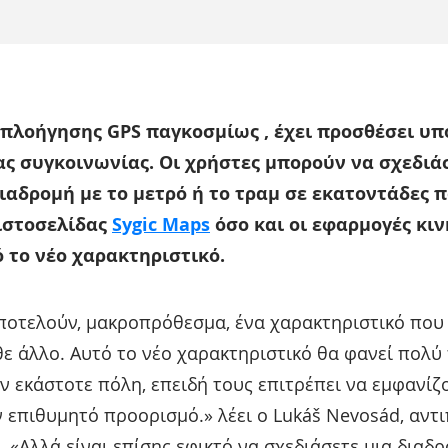
α πλοήγησης GPS παγκοσμίως , έχει προσθέσει υ
ς συγκοινωνίας. Οι χρήστες μπορούν να σχεδιάσ
αδρομή με το μετρό ή το τραμ σε εκατοντάδες π
 ιστοσελίδας
Sygic Maps
όσο και οι εφαρμογές κι
 το νέο χαρακτηριστικό.
ποτελούν, μακροπρόθεσμα, ένα χαρακτηριστικό που 
ε άλλο. Αυτό το νέο χαρακτηριστικό θα φανεί πολύ π
ν εκάστοτε πόλη, επειδή τους επιτρέπει να εμφανίζ
 επιθυμητό προορισμό.» λέει ο Lukáš Nevosád, αντ
. «Αλλά είναι επίσης εφικτό να σχεδιάσετε μια διαδ