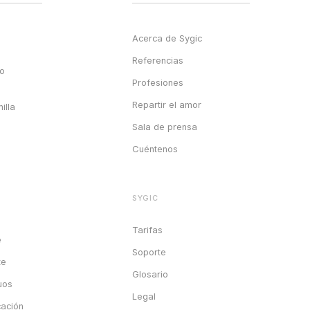
Acerca de Sygic
Referencias
go
Profesiones
Repartir el amor
illa
Sala de prensa
Cuéntenos
SYGIC
Tarifas
e
Soporte
te
Glosario
uos
Legal
cación