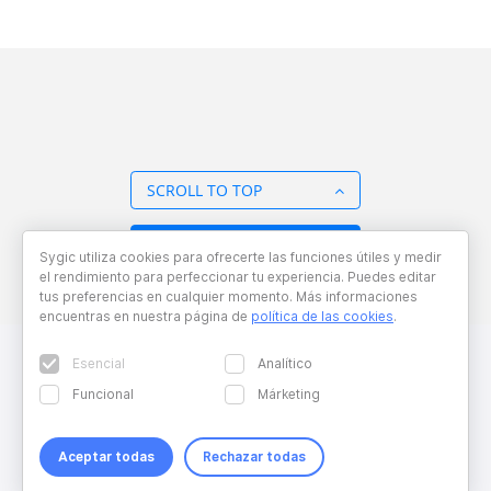
SCROLL TO TOP
BACK TO OVERVIEW
Sygic utiliza cookies para ofrecerte las funciones útiles y medir
el rendimiento para perfeccionar tu experiencia. Puedes editar
tus preferencias en cualquier momento. Más informaciones
encuentras en nuestra página de
política de las cookies
.
Esencial
Analítico
Funcional
Márketing
Aceptar todas
Rechazar todas
Copyright © 2026 Sygic. All right reserved. Developed by
Wisdom
Factory