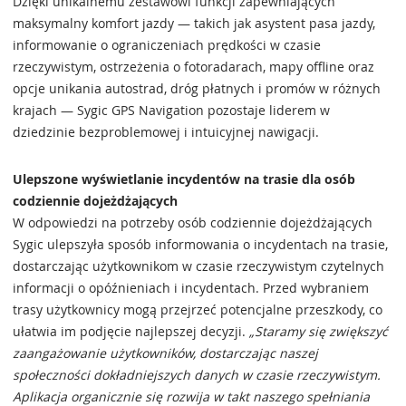
Dzięki unikalnemu zestawowi funkcji zapewniających
maksymalny komfort jazdy — takich jak asystent pasa jazdy,
informowanie o ograniczeniach prędkości w czasie
rzeczywistym, ostrzeżenia o fotoradarach, mapy offline oraz
opcje unikania autostrad, dróg płatnych i promów w różnych
krajach — Sygic GPS Navigation pozostaje liderem w
dziedzinie bezproblemowej i intuicyjnej nawigacji.
Ulepszone wyświetlanie incydentów na trasie dla osób
codziennie dojeżdżających
W odpowiedzi na potrzeby osób codziennie dojeżdżających
Sygic ulepszyła sposób informowania o incydentach na trasie,
dostarczając użytkownikom w czasie rzeczywistym czytelnych
informacji o opóźnieniach i incydentach. Przed wybraniem
trasy użytkownicy mogą przejrzeć potencjalne przeszkody, co
ułatwia im podjęcie najlepszej decyzji.
„Staramy się zwiększyć
zaangażowanie użytkowników, dostarczając naszej
społeczności dokładniejszych danych w czasie rzeczywistym.
Aplikacja organicznie się rozwija w takt naszego spełniania