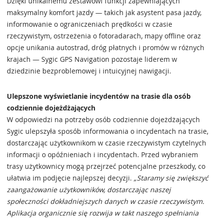
Dzięki unikalnemu zestawowi funkcji zapewniających
maksymalny komfort jazdy — takich jak asystent pasa jazdy,
informowanie o ograniczeniach prędkości w czasie
rzeczywistym, ostrzeżenia o fotoradarach, mapy offline oraz
opcje unikania autostrad, dróg płatnych i promów w różnych
krajach — Sygic GPS Navigation pozostaje liderem w
dziedzinie bezproblemowej i intuicyjnej nawigacji.
Ulepszone wyświetlanie incydentów na trasie dla osób
codziennie dojeżdżających
W odpowiedzi na potrzeby osób codziennie dojeżdżających
Sygic ulepszyła sposób informowania o incydentach na trasie,
dostarczając użytkownikom w czasie rzeczywistym czytelnych
informacji o opóźnieniach i incydentach. Przed wybraniem
trasy użytkownicy mogą przejrzeć potencjalne przeszkody, co
ułatwia im podjęcie najlepszej decyzji.
„Staramy się zwiększyć
zaangażowanie użytkowników, dostarczając naszej
społeczności dokładniejszych danych w czasie rzeczywistym.
Aplikacja organicznie się rozwija w takt naszego spełniania