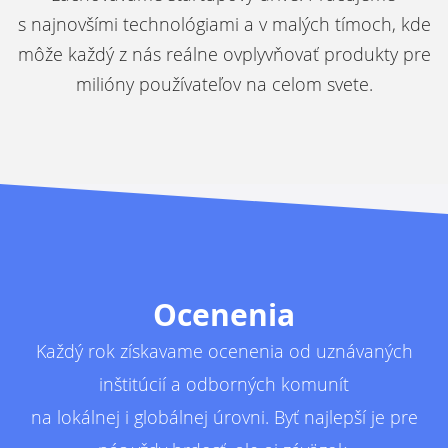
s najnovšími technológiami a v malých tímoch, kde
môže každý z nás reálne ovplyvňovať produkty pre
milióny používateľov na celom svete.
Ocenenia
Každý rok získavame ocenenia od uznávaných
inštitúcií a odborných komunít
na lokálnej i globálnej úrovni. Byť najlepší je pre