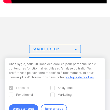
SCROLL TO TOP
BACK TO OVERVIEW
Chez Sygic, nous utilisons des cookies pour personnaliser le
contenu, les fonctionnalités utiles et l'analyse du trafic. Tes
préférences peuvent être modifiées à tout moment. Tu peux
trouver plus d'informations dans notre
politique de cookies
.
Essentiel
Analytique
Fonctionnel
Marketing
Accepter tout
Rejeter tout