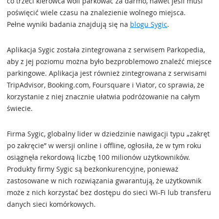
co trzeci kierowca woli parkować za darmo, nawet jeśli musi
poświęcić wiele czasu na znalezienie wolnego miejsca.
Pełne wyniki badania znajdują się na
blogu Sygic
.
Aplikacja Sygic została zintegrowana z serwisem Parkopedia,
aby z jej poziomu można było bezproblemowo znaleźć miejsce
parkingowe. Aplikacja jest również zintegrowana z serwisami
TripAdvisor, Booking.com, Foursquare i Viator, co sprawia, że
korzystanie z niej znacznie ułatwia podróżowanie na całym
świecie.
Firma Sygic, globalny lider w dziedzinie nawigacji typu „zakręt
po zakręcie” w wersji online i offline, ogłosiła, że w tym roku
osiągnęła rekordową liczbę 100 milionów użytkowników.
Produkty firmy Sygic są bezkonkurencyjne, ponieważ
zastosowane w nich rozwiązania gwarantują, że użytkownik
może z nich korzystać bez dostępu do sieci Wi-Fi lub transferu
danych sieci komórkowych.