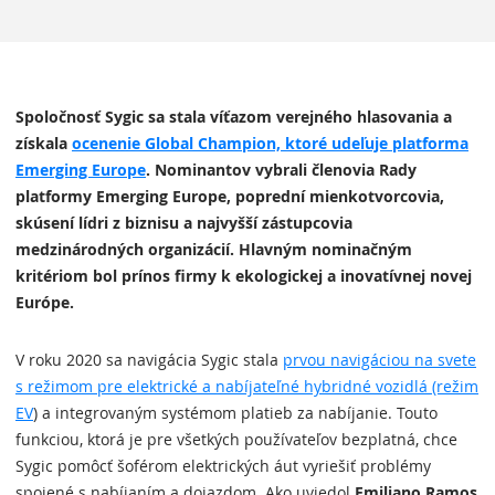
Spoločnosť Sygic sa stala víťazom verejného hlasovania a
získala
ocenenie Global Champion, ktoré udeľuje platforma
Emerging Europe
. Nominantov vybrali členovia Rady
platformy Emerging Europe, poprední mienkotvorcovia,
skúsení lídri z biznisu a najvyšší zástupcovia
medzinárodných organizácií. Hlavným nominačným
kritériom bol prínos firmy k ekologickej a inovatívnej novej
Európe.
V roku 2020 sa navigácia Sygic stala
prvou navigáciou na svete
s režimom pre elektrické a nabíjateľné hybridné vozidlá (režim
EV
) a integrovaným systémom platieb za nabíjanie. Touto
funkciou, ktorá je pre všetkých používateľov bezplatná, chce
Sygic pomôcť šoférom elektrických áut vyriešiť problémy
spojené s nabíjaním a dojazdom. Ako uviedol
Emiliano Ramos