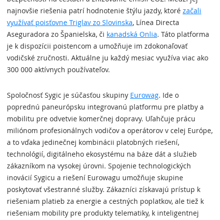
najnovšie riešenia patrí hodnotenie štýlu jazdy, ktoré
začali
využívať poisťovne Triglav zo Slovinska
, Línea Directa
Aseguradora zo Španielska, či
kanadská Onlia
. Táto platforma
je k dispozícii poistencom a umožňuje im zdokonaľovať
vodičské zručnosti. Aktuálne ju každý mesiac využíva viac ako
300 000 aktívnych používateľov.
Spoločnosť Sygic je súčasťou skupiny
Eurowag
. Ide o
poprednú paneurópsku integrovanú platformu pre platby a
mobilitu pre odvetvie komerčnej dopravy. Uľahčuje prácu
miliónom profesionálnych vodičov a operátorov v celej Európe,
a to vďaka jedinečnej kombinácii platobných riešení,
technológií, digitálneho ekosystému na báze dát a služieb
zákazníkom na vysokej úrovni. Spojenie technologických
inovácií Sygicu a riešení Eurowagu umožňuje skupine
poskytovať všestranné služby. Zákazníci získavajú prístup k
riešeniam platieb za energie a cestných poplatkov, ale tiež k
riešeniam mobility pre produkty telematiky, k inteligentnej