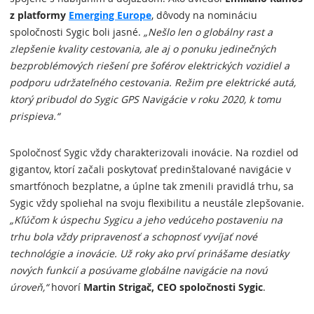
z platformy
Emerging Europe
, dôvody na nomináciu
spoločnosti Sygic boli jasné.
„Nešlo len o globálny rast a
zlepšenie kvality cestovania, ale aj o ponuku jedinečných
bezproblémových riešení pre šoférov elektrických vozidiel a
podporu udržateľného cestovania. Režim pre elektrické autá,
ktorý pribudol do Sygic GPS Navigácie v roku 2020, k tomu
prispieva.“
Spoločnosť Sygic vždy charakterizovali inovácie. Na rozdiel od
gigantov, ktorí začali poskytovať predinštalované navigácie v
smartfónoch bezplatne, a úplne tak zmenili pravidlá trhu, sa
Sygic vždy spoliehal na svoju flexibilitu a neustále zlepšovanie.
„Kľúčom k úspechu Sygicu a jeho vedúceho postaveniu na
trhu bola vždy pripravenosť a schopnosť vyvíjať nové
technológie a inovácie. Už roky ako prví prinášame desiatky
nových funkcií a posúvame globálne navigácie na novú
úroveň,“
hovorí
Martin Strigač, CEO spoločnosti Sygic
.