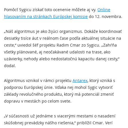
Pomôcť Sygicu získať toto ocenenie môžete aj vy.
Online
hlasovaním na stránkach Európskej komisie
do 12. novembra.
„Náš algoritmus je ako žijúci organizmus. Dokáže koordinovať
desiatky tisíce áut v reálnom čase podľa aktuálnej situácie na
ceste,“ uviedol šéf projektu Radim Cmar zo Sygicu. „Zahŕňa
všetky plánované, aj neočakávané udalosti na trase, ako
uzávierky, nehody alebo nedostatočnú kapacitu danej cesty,“
dodal.
Algoritmus vznikol v rámci projektu
Antarex
, ktorý vzniká s
podporou Európskej únie. Vďaka nej mohol Sygic vytvoriť
základy revolučného produktu, ktorý má potenciál zmeniť
dopravu v mestách po celom svete.
„V súčasnosti už jednáme s viacerými mestami o nasadení
skúšobnej prevádzky nášho riešenia,“ priblížil Cmar. Verí