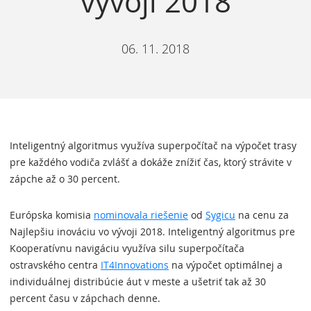
vývoji 2018
06. 11. 2018
Inteligentný algoritmus využíva superpočítač na výpočet trasy
pre každého vodiča zvlášť a dokáže znížiť čas, ktorý strávite v
zápche až o 30 percent.
Európska komisia
nominovala riešenie
od
Sygicu
na cenu za
Najlepšiu inováciu vo vývoji 2018. Inteligentný algoritmus pre
Kooperatívnu navigáciu využíva silu superpočítača
ostravského centra
IT4Innovations
na výpočet optimálnej a
individuálnej distribúcie áut v meste a ušetriť tak až 30
percent času v zápchach denne.