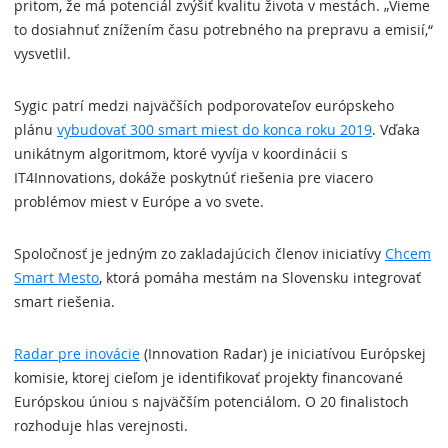
pritom, že má potenciál zvýšiť kvalitu života v mestách. „Vieme
to dosiahnuť znížením času potrebného na prepravu a emisií,“
vysvetlil.
Sygic patrí medzi najväčších podporovateľov európskeho
plánu
vybudovať 300 smart miest do konca roku 2019
. Vďaka
unikátnym algoritmom, ktoré vyvíja v koordinácii s
IT4Innovations, dokáže poskytnúť riešenia pre viacero
problémov miest v Európe a vo svete.
Spoločnosť je jedným zo zakladajúcich členov iniciatívy
Chcem
Smart Mesto
, ktorá pomáha mestám na Slovensku integrovať
smart riešenia.
Radar pre inovácie
(Innovation Radar) je iniciatívou Európskej
komisie, ktorej cieľom je identifikovať projekty financované
Európskou úniou s najväčším potenciálom. O 20 finalistoch
rozhoduje hlas verejnosti.