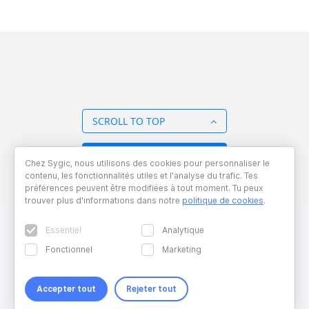
SCROLL TO TOP
BACK TO OVERVIEW
Chez Sygic, nous utilisons des cookies pour personnaliser le
contenu, les fonctionnalités utiles et l'analyse du trafic. Tes
préférences peuvent être modifiées à tout moment. Tu peux
trouver plus d'informations dans notre
politique de cookies
.
Essentiel
Analytique
Fonctionnel
Marketing
Accepter tout
Rejeter tout
Copyright © 2026 Sygic. All right reserved. Developed by
Wisdom
Factory