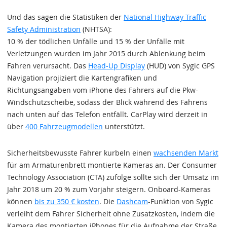
Und das sagen die Statistiken der
National Highway Traffic
Safety Administration
(NHTSA):
10 % der tödlichen Unfälle und 15 % der Unfälle mit
Verletzungen wurden im Jahr 2015 durch Ablenkung beim
Fahren verursacht. Das
Head-Up Display
(HUD) von Sygic GPS
Navigation projiziert die Kartengrafiken und
Richtungsangaben vom iPhone des Fahrers auf die Pkw-
Windschutzscheibe, sodass der Blick während des Fahrens
nach unten auf das Telefon entfällt. CarPlay wird derzeit in
über
400 Fahrzeugmodellen
unterstützt.
Sicherheitsbewusste Fahrer kurbeln einen
wachsenden Markt
für am Armaturenbrett montierte Kameras an. Der Consumer
Technology Association (CTA) zufolge sollte sich der Umsatz im
Jahr 2018 um 20 % zum Vorjahr steigern. Onboard-Kameras
können
bis zu 350 € kosten
. Die
Dashcam
-Funktion von Sygic
verleiht dem Fahrer Sicherheit ohne Zusatzkosten, indem die
Kamera des montierten iPhones für die Aufnahme der Straße