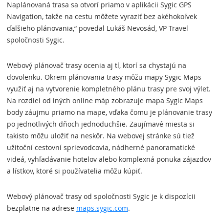
Naplánovaná trasa sa otvorí priamo v aplikácii Sygic GPS
Navigation, takže na cestu môžete vyraziť bez akéhokoľvek
ďalšieho plánovania,“ povedal Lukáš Nevosád, VP Travel
spoločnosti Sygic.
Webový plánovač trasy ocenia aj tí, ktorí sa chystajú na
dovolenku. Okrem plánovania trasy môžu mapy Sygic Maps
využiť aj na vytvorenie kompletného plánu trasy pre svoj výlet.
Na rozdiel od iných online máp zobrazuje mapa Sygic Maps
body záujmu priamo na mape, vďaka čomu je plánovanie trasy
po jednotlivých dňoch jednoduchšie. Zaujímavé miesta si
takisto môžu uložiť na neskôr. Na webovej stránke sú tiež
užitoční cestovní sprievodcovia, nádherné panoramatické
videá, vyhľadávanie hotelov alebo komplexná ponuka zájazdov
a lístkov, ktoré si používatelia môžu kúpiť.
Webový plánovač trasy od spoločnosti Sygic je k dispozícii
bezplatne na adrese
maps.sygic.com
.