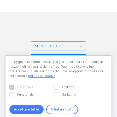
SCROLL TO TOP
BACK TO OVERVIEW
"In Sygic utilizziamo i cookie per personalizzare i contenuti, le
funzioni utili e l'analisi del traffico. Puoi modificare le tue
preferenze in qualsiasi momento. Trovi maggiori informazioni
nella nostra
politica sui cookie
.
Essenziale
Analitico
Funzionale
Marketing
Accettare tutto
Rifiutare tutto
Copyright © 2026 Sygic. All right reserved. Developed by
Wisdom
Factory