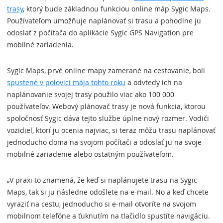
trasy
, ktorý bude základnou funkciou online máp Sygic Maps.
Používateľom umožňuje naplánovať si trasu a pohodlne ju
odoslať z počítača do aplikácie Sygic GPS Navigation pre
mobilné zariadenia.
Sygic Maps, prvé online mapy zamerané na cestovanie, boli
spustené v polovici mája tohto roku
a odvtedy ich na
naplánovanie svojej trasy použilo viac ako 100 000
používateľov. Webový plánovač trasy je nová funkcia, ktorou
spoločnosť Sygic dáva tejto službe úplne nový rozmer. Vodiči
vozidiel, ktorí ju ocenia najviac, si teraz môžu trasu naplánovať
jednoducho doma na svojom počítači a odoslať ju na svoje
mobilné zariadenie alebo ostatným používateľom.
„V praxi to znamená, že keď si naplánujete trasu na Sygic
Maps, tak si ju následne odošlete na e-mail. No a keď chcete
vyraziť na cestu, jednoducho si e-mail otvoríte na svojom
mobilnom telefóne a ťuknutím na tlačidlo spustíte navigáciu.